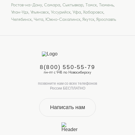
Ростов-на-Дону
,
Самара
,
Сыктывкар
,
Томск
,
Тюмень
,
Улан-Удэ
,
Ульяновск
,
Уссурийск
,
Уфа
,
Хабаровск
,
Челябинск
,
Чита
,
Южно-Сахалинск
,
Якутск
,
Ярославль
8(800) 550-55-79
пн-пт с 9-18 по Новосибирску
позвоните нам со всех телефонов
России БЕСПЛАТНО
Написать нам