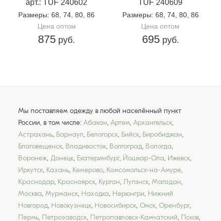
арт.: TUF 240602
TUF 240609
Размеры
: 68, 74, 80, 86
Размеры
: 68, 74, 80, 86
Цена оптом
Цена оптом
875
695
руб.
руб.
Мы поставляем одежду в любой населённый пункт
России, в том числе:
Абакан
,
Артем
,
Архангельск
,
Астрахань
,
Барнаул
,
Белогорск
,
Бийск
,
Биробиджан
,
Благовещенск
,
Владивосток
,
Волгоград
,
Вологда
,
Воронеж
,
Донецк
,
Екатеринбург
,
Йошкар-Ола
,
Ижевск
,
Иркутск
,
Казань
,
Кемерово
,
Комсомольск-на-Амуре
,
Краснодар
,
Красноярск
,
Курган
,
Луганск
,
Магадан
,
Москва
,
Мурманск
,
Находка
,
Нерюнгри
,
Нижний
Новгород
,
Новокузнецк
,
Новосибирск
,
Омск
,
Оренбург
,
Пермь
,
Петрозаводск
,
Петропавловск-Камчатский
,
Псков
,