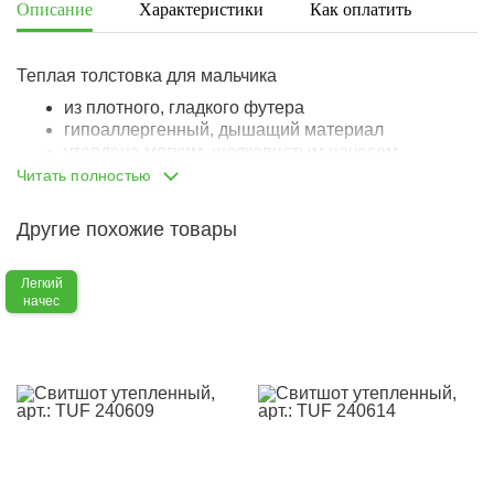
Описание
Характеристики
Как оплатить
Дост
Теплая толстовка для мальчика
из плотного, гладкого футера
гипоаллергенный, дышащий материал
утеплена мягким, шелковистым начесом
крой оверсайз
Читать полностью
опущенная линия плеча
с большим, объемным капюшоном
Другие похожие товары
застегивается на молнию
манжеты и низ изделия вывязаны плотной,
качественной резинкой, не деформируется, не
Легкий
начес
растягивается
украшена принтом-паттерном с изображениями
животных