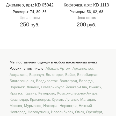
Джемпер, арт.: KD 05042
Кофточка, арт.: KD 1113
Размеры
: 74, 80, 86
Размеры
: 56, 62, 68
Цена оптом
Цена оптом
250
200
руб.
руб.
Мы поставляем одежду в любой населённый пункт
России, в том числе:
Абакан
,
Артем
,
Архангельск
,
Астрахань
,
Барнаул
,
Белогорск
,
Бийск
,
Биробиджан
,
Благовещенск
,
Владивосток
,
Волгоград
,
Вологда
,
Воронеж
,
Донецк
,
Екатеринбург
,
Йошкар-Ола
,
Ижевск
,
Иркутск
,
Казань
,
Кемерово
,
Комсомольск-на-Амуре
,
Краснодар
,
Красноярск
,
Курган
,
Луганск
,
Магадан
,
Москва
,
Мурманск
,
Находка
,
Нерюнгри
,
Нижний
Новгород
,
Новокузнецк
,
Новосибирск
,
Омск
,
Оренбург
,