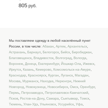
805
руб.
Мы поставляем одежду в любой населённый пункт
России, в том числе:
Абакан
,
Артем
,
Архангельск
,
Астрахань
,
Барнаул
,
Белогорск
,
Бийск
,
Биробиджан
,
Благовещенск
,
Владивосток
,
Волгоград
,
Вологда
,
Воронеж
,
Донецк
,
Екатеринбург
,
Йошкар-Ола
,
Ижевск
,
Иркутск
,
Казань
,
Кемерово
,
Комсомольск-на-Амуре
,
Краснодар
,
Красноярск
,
Курган
,
Луганск
,
Магадан
,
Москва
,
Мурманск
,
Находка
,
Нерюнгри
,
Нижний
Новгород
,
Новокузнецк
,
Новосибирск
,
Омск
,
Оренбург
,
Пермь
,
Петрозаводск
,
Петропавловск-Камчатский
,
Псков
,
Ростов-на-Дону
,
Самара
,
Сыктывкар
,
Томск
,
Тюмень
,
Улан-Удэ
,
Ульяновск
,
Уссурийск
,
Уфа
,