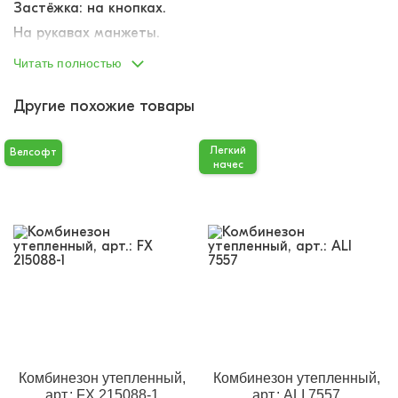
Застёжка: на кнопках.
На рукавах манжеты.
Внутренний оверлок.
Читать полностью
Рисунок в ассортименте (горы, домики, деревья,
сердечки, олени, звезды).
Другие похожие товары
Легкий
Велсофт
начес
Комбинезон утепленный,
Комбинезон утепленный,
арт.: FX 215088-1
арт.: ALI 7557