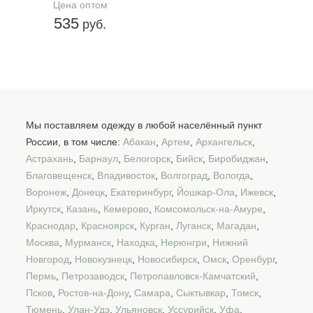
Цена оптом
535
руб.
Мы поставляем одежду в любой населённый пункт
России, в том числе:
Абакан
,
Артем
,
Архангельск
,
Астрахань
,
Барнаул
,
Белогорск
,
Бийск
,
Биробиджан
,
Благовещенск
,
Владивосток
,
Волгоград
,
Вологда
,
Воронеж
,
Донецк
,
Екатеринбург
,
Йошкар-Ола
,
Ижевск
,
Иркутск
,
Казань
,
Кемерово
,
Комсомольск-на-Амуре
,
Краснодар
,
Красноярск
,
Курган
,
Луганск
,
Магадан
,
Москва
,
Мурманск
,
Находка
,
Нерюнгри
,
Нижний
Новгород
,
Новокузнецк
,
Новосибирск
,
Омск
,
Оренбург
,
Пермь
,
Петрозаводск
,
Петропавловск-Камчатский
,
Псков
,
Ростов-на-Дону
,
Самара
,
Сыктывкар
,
Томск
,
Тюмень
,
Улан-Удэ
,
Ульяновск
,
Уссурийск
,
Уфа
,