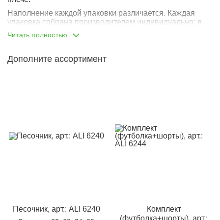
Наполнение каждой упаковки различается. Каждая
упаковка собрана производителем индивидуально: в
упаковку вложено ассорти расцветок и размеров в
Читать полностью
диапазоне указанного размерного ряда. Точную
комплектацию упаковки (соответствие размеров и
расцветок) указать не представляется возможным.
Дополните ассортимент
Песочник, арт.: ALI 6240
Комплект
(футболка+шорты), арт.: