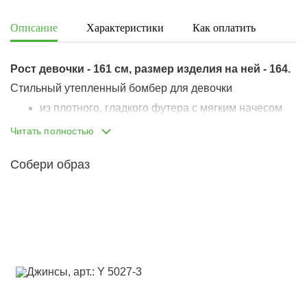
Описание
Характеристики
Как оплатить
Дост
Рост девочки - 161 см, размер изделия на ней - 164.
Стильный утепленный бомбер для девочки
из плотного, гладкого футера с мягким начесом
держит форму и объем, полноразмерный
Читать полностью
оверсайз
опущенная линия плеча
застегивается на аккуратную металлическую
Собери образ
молнию
горловина, манжеты и низ вывязаны резинками,
резинки комфортные, не растягиваются
на резинках контрастные полосы, стильный
прием
по бокам два кармана в рамку
украшен вышивками-аппликациями