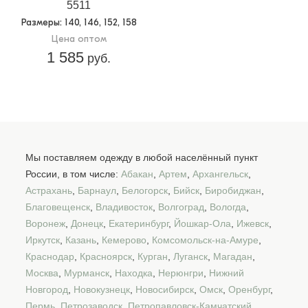
5511
Размеры
: 140, 146, 152, 158
Цена оптом
1 585
руб.
Мы поставляем одежду в любой населённый пункт
России, в том числе:
Абакан
,
Артем
,
Архангельск
,
Астрахань
,
Барнаул
,
Белогорск
,
Бийск
,
Биробиджан
,
Благовещенск
,
Владивосток
,
Волгоград
,
Вологда
,
Воронеж
,
Донецк
,
Екатеринбург
,
Йошкар-Ола
,
Ижевск
,
Иркутск
,
Казань
,
Кемерово
,
Комсомольск-на-Амуре
,
Краснодар
,
Красноярск
,
Курган
,
Луганск
,
Магадан
,
Москва
,
Мурманск
,
Находка
,
Нерюнгри
,
Нижний
Новгород
,
Новокузнецк
,
Новосибирск
,
Омск
,
Оренбург
,
Пермь
,
Петрозаводск
,
Петропавловск-Камчатский
,