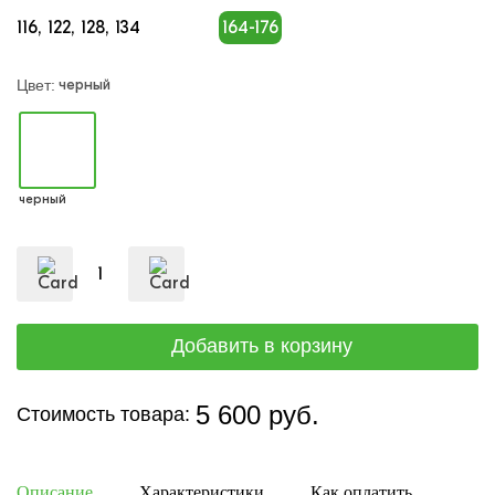
116
122
128
134
164-176
черный
Цвет:
черный
5 600 руб.
Стоимость товара:
Описание
Характеристики
Как оплатить
Дост