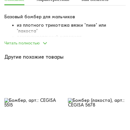
Базовый бомбер для мальчиков
из плотного трикотажа вязки "пике" или
"лакоста"
текстурированный материал
плотный, очень хорошо держит форму и объем
Читать полностью
почти не мнется
крой оверсайз
Другие похожие товары
слегка опущенная линия плеча
застегивается на аккуратную молнию
горловина, манжеты и низ вывязаны резинками,
резинки комфортные, не растягиваются
по бокам два прорезных кармана в рамку
лаконичная модель, которая будет уместна
даже в школе