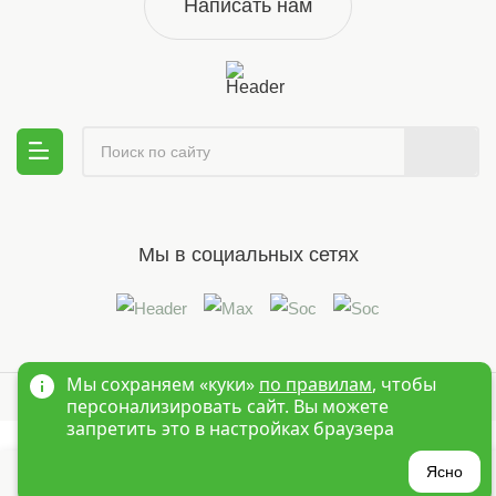
Написать нам
Мы в социальных сетях
Мы сохраняем «куки»
по правилам
, чтобы
© 1995-2026 Оптовый интернет магазин детской одежды «Краски
персонализировать сайт. Вы можете
Детства»
Новосибирск
запретить это в настройках браузера
?
Ясно
Главная
Войти
Избранное
Корзина