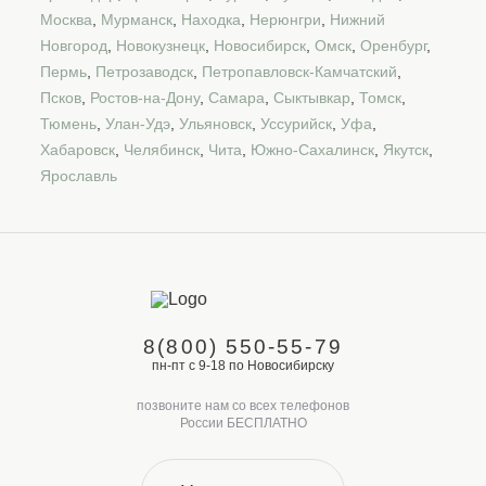
Москва
,
Мурманск
,
Находка
,
Нерюнгри
,
Нижний
Новгород
,
Новокузнецк
,
Новосибирск
,
Омск
,
Оренбург
,
Пермь
,
Петрозаводск
,
Петропавловск-Камчатский
,
Псков
,
Ростов-на-Дону
,
Самара
,
Сыктывкар
,
Томск
,
Тюмень
,
Улан-Удэ
,
Ульяновск
,
Уссурийск
,
Уфа
,
Хабаровск
,
Челябинск
,
Чита
,
Южно-Сахалинск
,
Якутск
,
Ярославль
8(800) 550-55-79
пн-пт с 9-18 по Новосибирску
позвоните нам со всех телефонов
России БЕСПЛАТНО