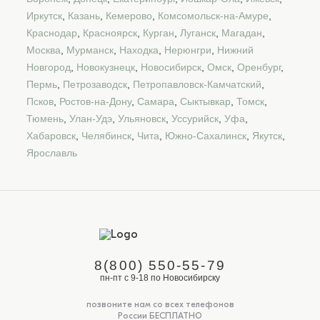
Иркутск
,
Казань
,
Кемерово
,
Комсомольск-на-Амуре
,
Краснодар
,
Красноярск
,
Курган
,
Луганск
,
Магадан
,
Москва
,
Мурманск
,
Находка
,
Нерюнгри
,
Нижний
Новгород
,
Новокузнецк
,
Новосибирск
,
Омск
,
Оренбург
,
Пермь
,
Петрозаводск
,
Петропавловск-Камчатский
,
Псков
,
Ростов-на-Дону
,
Самара
,
Сыктывкар
,
Томск
,
Тюмень
,
Улан-Удэ
,
Ульяновск
,
Уссурийск
,
Уфа
,
Хабаровск
,
Челябинск
,
Чита
,
Южно-Сахалинск
,
Якутск
,
Ярославль
8(800) 550-55-79
пн-пт с 9-18 по Новосибирску
позвоните нам со всех телефонов
России БЕСПЛАТНО