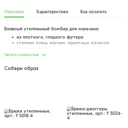
Описание
Характеристики
Как оплатить
Дост
Базвоый утепленный бомбер для мальчика
из плотного, гладкого футера
утеплен очень мягким, приятным начесом
крой оверсайз
слегка опущенная линия плеча
Читать полностью
застегивается на качественную металлическую
молнию
Собери образ
горловина, манжеты и низ вывязаны резинками,
резинки комфортные, не растягиваются
по бокам два отрезных кармана
на груди вышивка-аппликация в
университетском стиле
модель без агрессивного декора, которую легко
вписать в школьную форму, надев в качестве
второго слоя