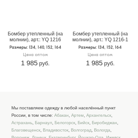
Бомбер утепленный (на
Бомбер утепленный (на
молнии), арт.: YQ 1216
молнии), арт.: YQ 1216-1
Размеры
: 134, 140, 152, 164
Размеры
: 134, 152, 164
Цена оптом
Цена оптом
1 985
1 985
руб.
руб.
Мы поставляем одежду в любой населённый пункт
России, в том числе:
Абакан
,
Артем
,
Архангельск
,
Астрахань
,
Барнаул
,
Белогорск
,
Бийск
,
Биробиджан
,
Благовещенск
,
Владивосток
,
Волгоград
,
Вологда
,
Воронеж
,
Донецк
,
Екатеринбург
,
Йошкар-Ола
,
Ижевск
,