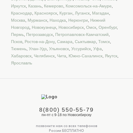
Иркутск
,
Казань
,
Кемерово
,
Комсомольск-на-Амуре
,
Краснодар
,
Красноярск
,
Курган
,
Луганск
,
Магадан
,
Москва
,
Мурманск
,
Находка
,
Нерюнгри
,
Нижний
Новгород
,
Новокузнецк
,
Новосибирск
,
Омск
,
Оренбург
,
Пермь
,
Петрозаводск
,
Петропавловск-Камчатский
,
Псков
,
Ростов-на-Дону
,
Самара
,
Сыктывкар
,
Томск
,
Тюмень
,
Улан-Удэ
,
Ульяновск
,
Уссурийск
,
Уфа
,
Хабаровск
,
Челябинск
,
Чита
,
Южно-Сахалинск
,
Якутск
,
Ярославль
8(800) 550-55-79
пн-пт с 9-18 по Новосибирску
позвоните нам со всех телефонов
России БЕСПЛАТНО