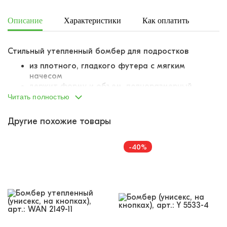
Описание
Характеристики
Как оплатить
Дост
Стильный утепленный бомбер для подростков
из плотного, гладкого футера с мягким
начесом
держит форму и объем, полноразмерный
оверсайз
Читать полностью
опущенная линия плеча
застегивается на ряд кнопок
Другие похожие товары
горловина, манжеты и низ вывязаны резинками,
резинки комфортные, не растягиваются
резинки украшены контрастными полосами
-40%
рукава и основная часть изделия из материала
разных оттенков
по бокам два отрезных кармана
аппликация в виде буквы в университетском
стиле на груди