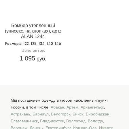
Бомбер утепленный
(унисекс, на кнопках), арт.:
ALAN 1244
Размеры
: 122, 128, 134, 140, 146
Цена оптом
1 095
руб.
Мы поставляем одежду в любой населённый пункт
России, в том числе:
Абакан
,
Артем
,
Архангельск
,
Астрахань
,
Барнаул
,
Белогорск
,
Бийск
,
Биробиджан
,
Благовещенск
,
Владивосток
,
Волгоград
,
Вологда
,
Воронеж
,
Донецк
,
Екатеринбург
,
Йошкар-Ола
,
Ижевск
,