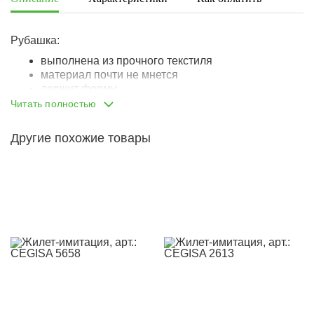
Рубашка:
выполнена из прочного текстиля
материал почти не мнется
держит форму
комфортна в носке
Читать полностью
классический отложной воротник
застегивается на металлические кнопки
Другие похожие товары
манжеты также застегиваются на кнопки
воротник дублирован клеевой лентой, держит
форму
Жилет:
выполнен из качественного футера
все швы аккуратно обработаны
горловина, проймы рукавов и нижний край
оформлены резинкой-кашкорсе
внизу изделия - тканевый лейбл «
CEGISA
»