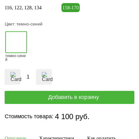
116
122
128
134
158-170
Цвет:
темно-синий
темно-сини
й
4 100 руб.
Стоимость товара:
Описание
Характеристики
Как оплатить
Дост