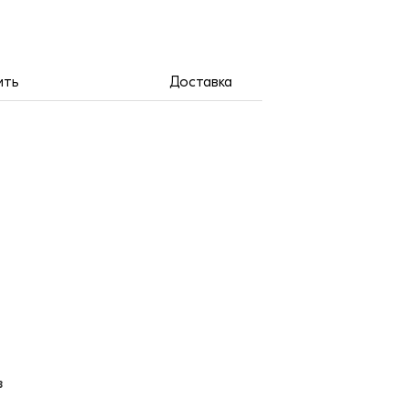
ить
Доставка
в