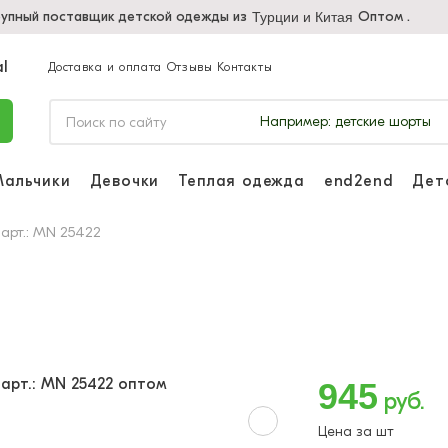
упный поставщик детской одежды из
Оптом .
Турции и Китая
Доставка и оплата
Отзывы
Контакты
Например:
детские шорты
Мальчики
Девочки
Теплая одежда
end2end
Дет
Войдите, чтоб
отслеживать з
 арт.: MN 25422
Войти и
945
руб.
Цена за шт