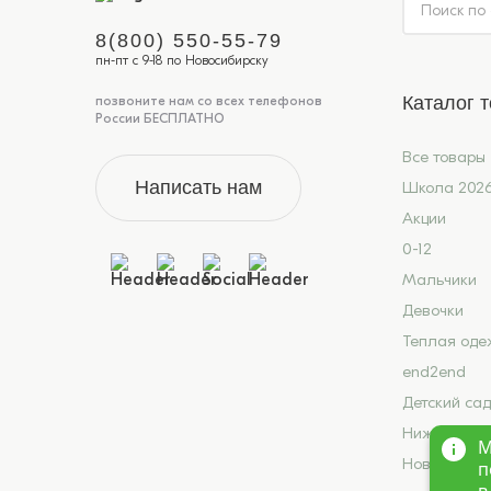
8(800) 550-55-79
пн-пт с 9-18 по Новосибирску
Каталог 
позвоните нам со всех телефонов
России БЕСПЛАТНО
Все товары
Написать нам
Школа 202
Акции
0-12
Мальчики
Девочки
Теплая оде
end2end
Детский сад
Нижнее бел
М
Новинки
п