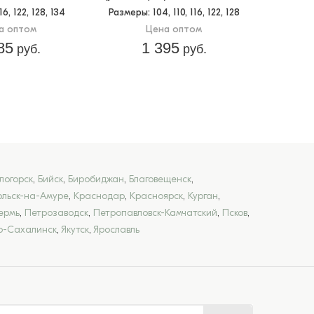
116, 122, 128, 134
Размеры
: 104, 110, 116, 122, 128
а оптом
Цена оптом
85
1 395
руб.
руб.
логорск
,
Бийск
,
Биробиджан
,
Благовещенск
,
льск-на-Амуре
,
Краснодар
,
Красноярск
,
Курган
,
ермь
,
Петрозаводск
,
Петропавловск-Камчатский
,
Псков
,
-Сахалинск
,
Якутск
,
Ярославль