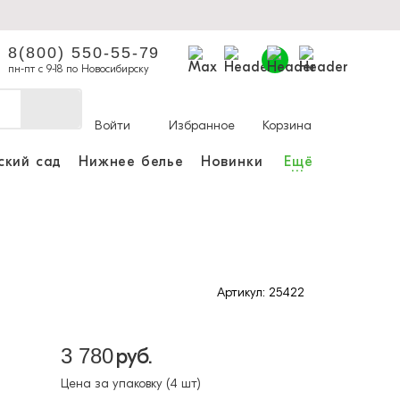
8(800) 550-55-79
пн-пт с 9-18 по Новосибирску
Войти
Избранное
Корзина
ский сад
Нижнее белье
Новинки
Ещё
...
ы делать покупки и
аказы.
ли зарегистрироваться
Артикул: 25422
Личный кабинет
3 780
руб.
Цена за упаковку (4 шт)