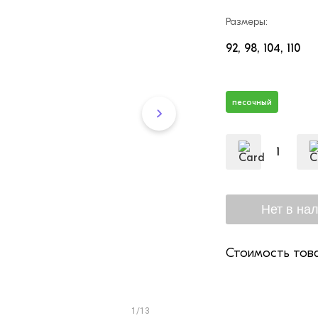
Размеры:
92
98
104
110
песочный
Стоимость това
1/13