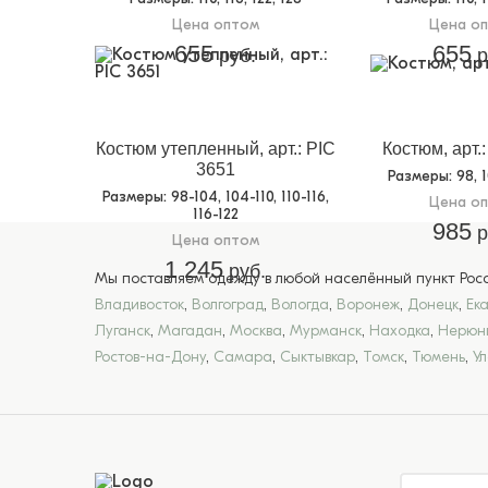
Цена оптом
Цена о
655
655
руб.
р
Костюм утепленный, арт.: PIC
Коcтюм, арт.
3651
Размеры
: 98, 
Размеры
: 98-104, 104-110, 110-116,
Цена о
116-122
985
р
Цена оптом
1 245
руб.
Мы поставляем одежду в любой населённый пункт Росси
Владивосток
,
Волгоград
,
Вологда
,
Воронеж
,
Донецк
,
Ек
Луганск
,
Магадан
,
Москва
,
Мурманск
,
Находка
,
Нерюн
Ростов-на-Дону
,
Самара
,
Сыктывкар
,
Томск
,
Тюмень
,
У