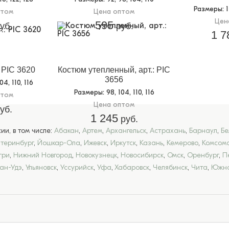
Размеры
: 
птом
Цена оптом
Цен
595
уб.
руб.
1 7
: PIC 3620
Костюм утепленный, арт.: PIC
3656
104, 110, 116
Размеры
: 98, 104, 110, 116
птом
Цена оптом
уб.
1 245
руб.
и, в том числе:
Абакан
,
Артем
,
Архангельск
,
Астрахань
,
Барнаул
,
Бе
атеринбург
,
Йошкар-Ола
,
Ижевск
,
Иркутск
,
Казань
,
Кемерово
,
Комсомо
гри
,
Нижний Новгород
,
Новокузнецк
,
Новосибирск
,
Омск
,
Оренбург
,
П
лан-Удэ
,
Ульяновск
,
Уссурийск
,
Уфа
,
Хабаровск
,
Челябинск
,
Чита
,
Южно