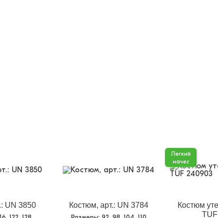
Легкий
начес
.: UN 3850
Костюм, арт.: UN 3784
Костюм уте
TUF
116, 122, 128
Размеры
: 92, 98, 104, 110