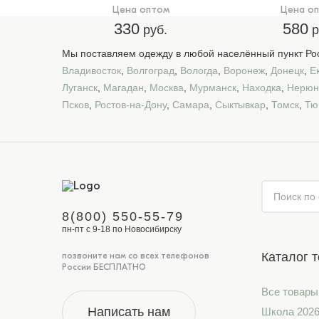
Цена оптом
Цена о
330
580
руб.
р
Мы поставляем одежду в любой населённый пункт Рос
Владивосток
,
Волгоград
,
Вологда
,
Воронеж
,
Донецк
,
Е
Луганск
,
Магадан
,
Москва
,
Мурманск
,
Находка
,
Нерюн
Псков
,
Ростов-на-Дону
,
Самара
,
Сыктывкар
,
Томск
,
Тю
8(800) 550-55-79
пн-пт с 9-18 по Новосибирску
Каталог 
позвоните нам со всех телефонов
России БЕСПЛАТНО
Все товары
Написать нам
Школа 202