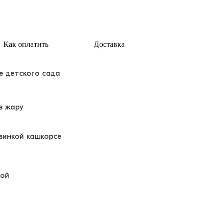
Как оплатить
Доставка
е детского сада
в жару
зинкой кашкорсе
кой