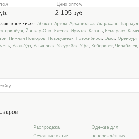
птом
Цена оптом
2 195
уб.
руб.
сии, в том числе:
Абакан
,
Артем
,
Архангельск
,
Астрахань
,
Барнаул
катеринбург
,
Йошкар-Ола
,
Ижевск
,
Иркутск
,
Казань
,
Кемерово
,
Комс
гри
,
Нижний Новгород
,
Новокузнецк
,
Новосибирск
,
Омск
,
Оренбург
,
мень
,
Улан-Удэ
,
Ульяновск
,
Уссурийск
,
Уфа
,
Хабаровск
,
Челябинск
товаров
Распродажа
Одежда для
6
Сезонные акции
новорождённых