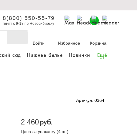
8(800) 550-55-79
пн-пт с 9-18 по Новосибирску
Войти
Избранное
Корзина
ский сад
Нижнее белье
Новинки
Ещё
...
бы делать покупки и
заказы.
ли зарегистрироваться
Артикул: 0364
Личный кабинет
2 460
руб.
Цена за упаковку (4 шт)