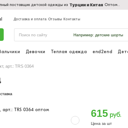
пный поставщик детской одежды из
Оптом .
Турции и Китая
Доставка и оплата
Отзывы
Контакты
Например:
детские шорты
Мальчики
Девочки
Теплая одежда
end2end
Дет
Войдите, что
отслеживать 
т, арт.: TRS 0364
Войти и
4
ставка
615
руб.
Цена за шт