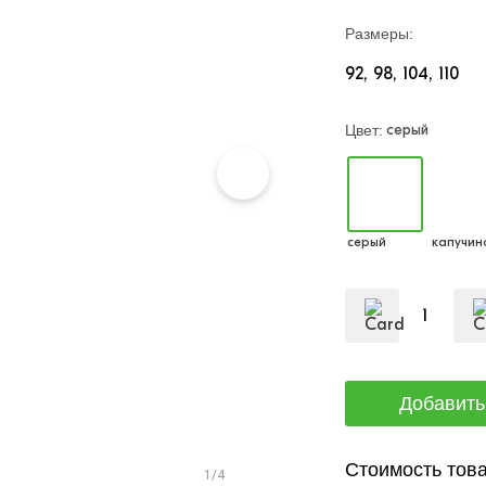
Размеры:
92
98
104
110
серый
Цвет:
серый
капучин
Стоимость това
1/4