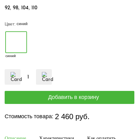
92
98
104
110
синий
Цвет:
синий
2 460 руб.
Стоимость товара:
Описание
Характеристики
Как оплатить
Дост