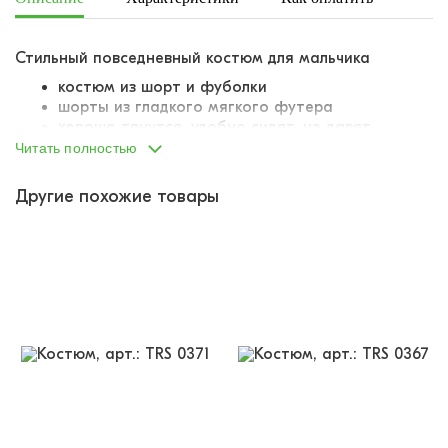
Стильный повседневный костюм для мальчика
костюм из шорт и фуболки
шорты из гладкого мягкого футера
хорошо тянутся, удобно сидят, не давят
возвращают прежнюю форму, не пузырятся
Читать полностью
пояс на вшитой внутрь резинке
резинка достаточно широкая, комфортная
Другие похожие товары
но поясе имитация шнурка-завязки
украшены принтом-паттерном в виде надписей
футболка из мягкой кулирки
дышит, не задерживает влагу
полуприлегающий крой
классическая линия плеча
горловина обтачена мягкой резинкой-кашкорсе
украшена лаконичным качественным принтом