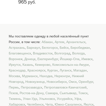
965
руб.
Мы поставляем одежду в любой населённый пункт
России, в том числе:
Абакан
,
Артем
,
Архангельск
,
Астрахань
,
Барнаул
,
Белогорск
,
Бийск
,
Биробиджан
,
Благовещенск
,
Владивосток
,
Волгоград
,
Вологда
,
Воронеж
,
Донецк
,
Екатеринбург
,
Йошкар-Ола
,
Ижевск
,
Иркутск
,
Казань
,
Кемерово
,
Комсомольск-на-Амуре
,
Краснодар
,
Красноярск
,
Курган
,
Луганск
,
Магадан
,
Москва
,
Мурманск
,
Находка
,
Нерюнгри
,
Нижний
Новгород
,
Новокузнецк
,
Новосибирск
,
Омск
,
Оренбург
,
Пермь
,
Петрозаводск
,
Петропавловск-Камчатский
,
Псков
,
Ростов-на-Дону
,
Самара
,
Сыктывкар
,
Томск
,
Тюмень
,
Улан-Удэ
,
Ульяновск
,
Уссурийск
,
Уфа
,
Хабаровск
,
Челябинск
,
Чита
,
Южно-Сахалинск
,
Якутск
,