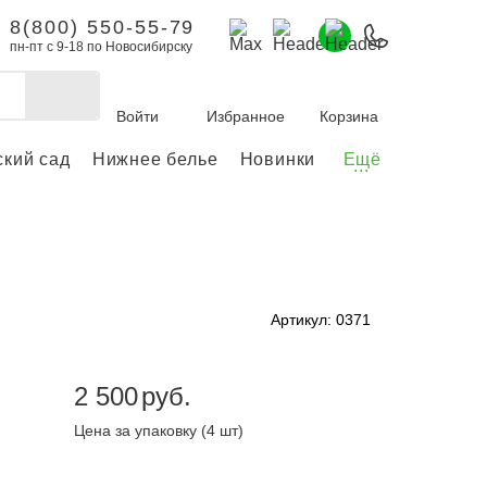
8(800) 550-55-79
пн-пт с 9-18 по Новосибирску
Войти
Избранное
Корзина
ский сад
Нижнее белье
Новинки
Ещё
...
бы делать покупки и
заказы.
ли зарегистрироваться
Артикул: 0371
Личный кабинет
2 500
руб.
Цена за упаковку (4 шт)