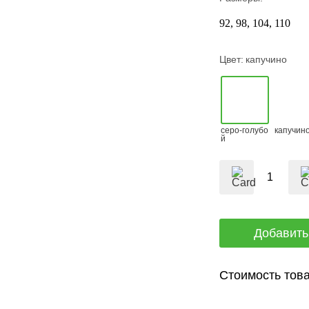
92
98
104
110
Цвет:
капучино
серо-голубо
капучин
й
Стоимость това