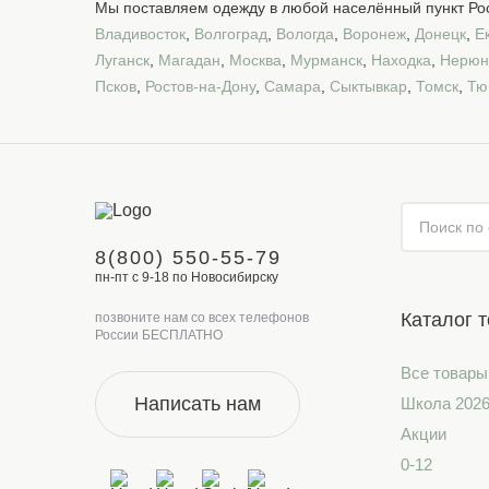
Мы поставляем одежду в любой населённый пункт Рос
Владивосток
,
Волгоград
,
Вологда
,
Воронеж
,
Донецк
,
Е
Луганск
,
Магадан
,
Москва
,
Мурманск
,
Находка
,
Нерюн
Псков
,
Ростов-на-Дону
,
Самара
,
Сыктывкар
,
Томск
,
Тю
8(800) 550-55-79
пн-пт с 9-18 по Новосибирску
Каталог 
позвоните нам со всех телефонов
России БЕСПЛАТНО
Все товары
Написать нам
Школа 202
Акции
0-12