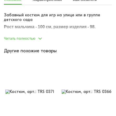
Забавный костюм для игр на улице или в группе
детского сада
Рост мальчика - 100 см, размер изделия - 98.
костюм из футболки и шорт
Читать полностью
футболка из мягкой, гладкой кулирки
оверсайз-крой
опущенная линия плеча
Другие похожие товары
горловина обтачена отдельным лоскутом ткани
украшена забавным красочным принтом
шорты из мягкой, гладкой кулирки
пояс на резинке
два накладных кармана по бокам штанин