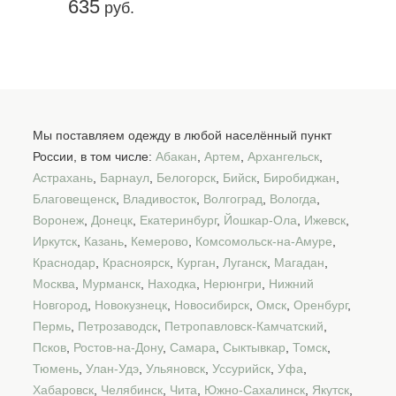
635
руб.
Мы поставляем одежду в любой населённый пункт
России, в том числе:
Абакан
,
Артем
,
Архангельск
,
Астрахань
,
Барнаул
,
Белогорск
,
Бийск
,
Биробиджан
,
Благовещенск
,
Владивосток
,
Волгоград
,
Вологда
,
Воронеж
,
Донецк
,
Екатеринбург
,
Йошкар-Ола
,
Ижевск
,
Иркутск
,
Казань
,
Кемерово
,
Комсомольск-на-Амуре
,
Краснодар
,
Красноярск
,
Курган
,
Луганск
,
Магадан
,
Москва
,
Мурманск
,
Находка
,
Нерюнгри
,
Нижний
Новгород
,
Новокузнецк
,
Новосибирск
,
Омск
,
Оренбург
,
Пермь
,
Петрозаводск
,
Петропавловск-Камчатский
,
Псков
,
Ростов-на-Дону
,
Самара
,
Сыктывкар
,
Томск
,
Тюмень
,
Улан-Удэ
,
Ульяновск
,
Уссурийск
,
Уфа
,
Хабаровск
,
Челябинск
,
Чита
,
Южно-Сахалинск
,
Якутск
,