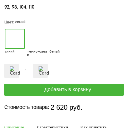
92
98
104
110
синий
Цвет:
синий
темно-сини
белый
й
2 620 руб.
Стоимость товара:
Описание
Характеристики
Как оплатить
Дост