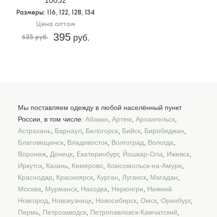
10052
Размеры
: 116, 122, 128, 134
Цена оптом
395
635 руб.
руб.
Мы поставляем одежду в любой населённый пункт
России, в том числе:
Абакан
,
Артем
,
Архангельск
,
Астрахань
,
Барнаул
,
Белогорск
,
Бийск
,
Биробиджан
,
Благовещенск
,
Владивосток
,
Волгоград
,
Вологда
,
Воронеж
,
Донецк
,
Екатеринбург
,
Йошкар-Ола
,
Ижевск
,
Иркутск
,
Казань
,
Кемерово
,
Комсомольск-на-Амуре
,
Краснодар
,
Красноярск
,
Курган
,
Луганск
,
Магадан
,
Москва
,
Мурманск
,
Находка
,
Нерюнгри
,
Нижний
Новгород
,
Новокузнецк
,
Новосибирск
,
Омск
,
Оренбург
,
Пермь
,
Петрозаводск
,
Петропавловск-Камчатский
,