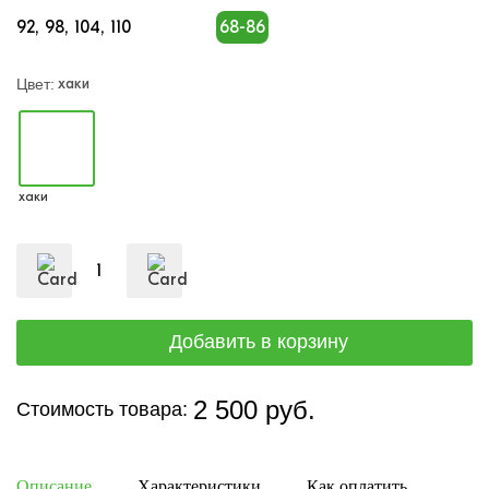
92
98
104
110
68-86
хаки
Цвет:
хаки
2 500 руб.
Стоимость товара:
Описание
Характеристики
Как оплатить
Дост