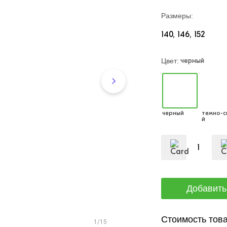
Размеры:
140
146
152
черный
Цвет:
черный
темно-с
й
Стоимость това
1/15