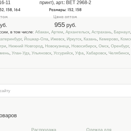
6-11
принт), арт.: BET 2968-2
152, 158, 164
Размеры
: 152, 158
птом
Цена оптом
955
уб.
руб.
сии, в том числе:
Абакан
,
Артем
,
Архангельск
,
Астрахань
,
Барнаул
катеринбург
,
Йошкар-Ола
,
Ижевск
,
Иркутск
,
Казань
,
Кемерово
,
Комс
гри
,
Нижний Новгород
,
Новокузнецк
,
Новосибирск
,
Омск
,
Оренбург
,
мень
,
Улан-Удэ
,
Ульяновск
,
Уссурийск
,
Уфа
,
Хабаровск
,
Челябинск
товаров
Распродажа
Одежда для