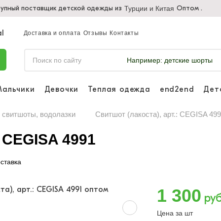
упный поставщик детской одежды из
Оптом .
Турции и Китая
Доставка и оплата
Отзывы
Контакты
Например:
детские шорты
Мальчики
Девочки
Теплая одежда
end2end
Дет
Войдите, что
отслеживать 
, свитшоты, водолазки
Свитшот (лакоста), арт.: CEGISA 49
Войти и
: CEGISA 4991
ставка
1 300
руб
Цена за шт