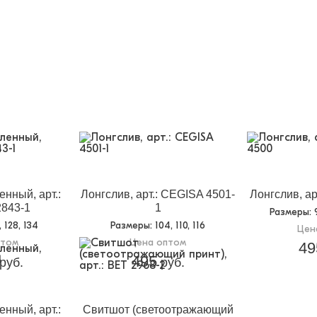
нный, арт.:
Лонгслив, арт.: CEGISA 4501-
Лонгслив, ар
843-1
1
Размеры
: 
6, 128, 134
Размеры
: 104, 110, 116
Цен
птом
Цена оптом
49
495
руб.
руб.
нный, арт.:
Свитшот (светоотражающий