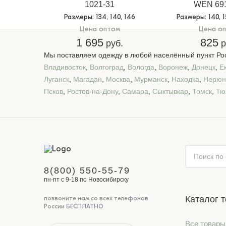
1021-31
WEN 691
Размеры
: 134, 140, 146
Размеры
: 140, 
Цена оптом
Цена о
1 695
825
руб.
р
Мы поставляем одежду в любой населённый пункт Рос
Владивосток
,
Волгоград
,
Вологда
,
Воронеж
,
Донецк
,
Е
Луганск
,
Магадан
,
Москва
,
Мурманск
,
Находка
,
Нерюн
Псков
,
Ростов-на-Дону
,
Самара
,
Сыктывкар
,
Томск
,
Тю
8(800) 550-55-79
пн-пт с 9-18 по Новосибирску
Каталог 
позвоните нам со всех телефонов
России БЕСПЛАТНО
Все товары