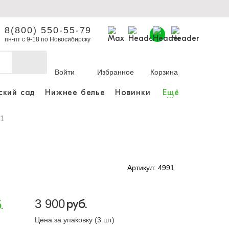
8(800) 550-55-79
пн-пт с 9-18 по Новосибирску
Войти
Избранное
Корзина
ский сад
Нижнее белье
Новинки
Ещё
...
бы делать покупки и
заказы.
91
ли зарегистрироваться
Артикул: 4991
Личный кабинет
3 900
руб.
.
Цена за упаковку (3 шт)