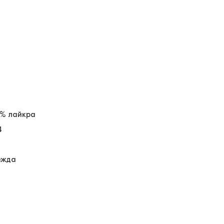
3% лайкра
4
ежда