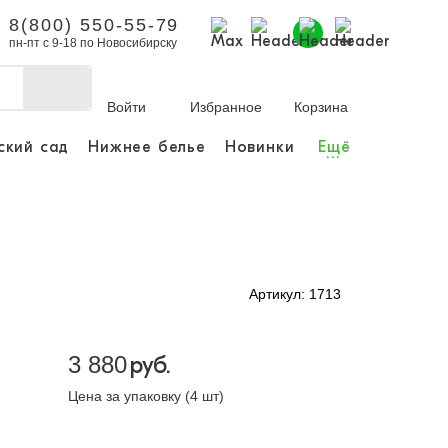
8(800) 550-55-79
пн-пт с 9-18 по Новосибирску
Войти
Избранное
Корзина
ский сад
Нижнее белье
Новинки
Ещё
...
бы делать покупки и
заказы.
ли зарегистрироваться
Артикул: 1713
Личный кабинет
3 880
руб.
Цена за упаковку (4 шт)