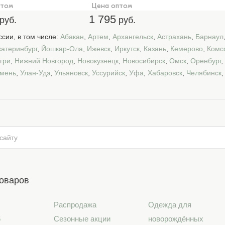
птом
Цена оптом
1 795
руб.
руб.
сии, в том числе:
Абакан
,
Артем
,
Архангельск
,
Астрахань
,
Барнаул
катеринбург
,
Йошкар-Ола
,
Ижевск
,
Иркутск
,
Казань
,
Кемерово
,
Комс
гри
,
Нижний Новгород
,
Новокузнецк
,
Новосибирск
,
Омск
,
Оренбург
,
мень
,
Улан-Удэ
,
Ульяновск
,
Уссурийск
,
Уфа
,
Хабаровск
,
Челябинск
товаров
Распродажа
Одежда для
6
Сезонные акции
новорождённых