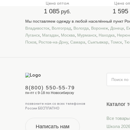
Цена оптом
Цена о
1 085
1 595
руб.
Мы поставляем одежду в любой населённый пункт Рос
Владивосток
,
Волгоград
,
Вологда
,
Воронеж
,
Донецк
,
Е
Луганск
,
Магадан
,
Москва
,
Мурманск
,
Находка
,
Нерюн
Псков
,
Ростов-на-Дону
,
Самара
,
Сыктывкар
,
Томск
,
Тю
8(800) 550-55-79
пн-пт с 9-18 по Новосибирску
Каталог 
позвоните нам со всех телефонов
России БЕСПЛАТНО
Все товары
Написать нам
Школа 202