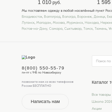
1 010
1 595
руб.
Мы поставляем одежду в любой населённый пункт Росси
Владивосток
,
Волгоград
,
Вологда
,
Воронеж
,
Донецк
,
Ек
Луганск
,
Магадан
,
Москва
,
Мурманск
,
Находка
,
Нерюн
Ростов-на-Дону
,
Самара
,
Сыктывкар
,
Томск
,
Тюмень
,
У
8(800) 550-55-79
пн-пт с 9-18 по Новосибирску
Каталог 
позвоните нам со всех телефонов
России БЕСПЛАТНО
Все товары
Написать нам
Школа 202
Акции