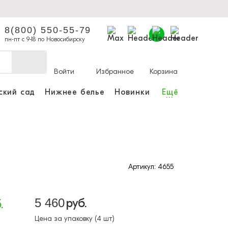
8(800) 550-55-79
пн-пт с 9-18 по Новосибирску
Войти
Избранное
Корзина
ский сад
Нижнее белье
Новинки
Ещё
...
ы делать покупки и
аказы.
ли зарегистрироваться
Артикул: 4655
Личный кабинет
5 460
руб.
.
Цена за упаковку (4 шт)