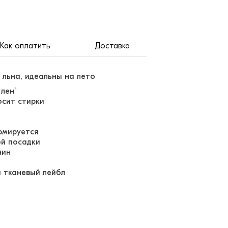
Как оплатить
Доставка
 льна, идеальны на лето
 лен"
осит стирки
ормируется
ей посадки
нин
й тканевый лейбл