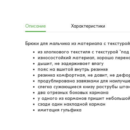
Описание
Характеристики
Брюки для мальчика из материала с текстурой
из хлопкового текстиля с текстурой "под
износостойкий материал, хорошо перен
дышит, не задерживает влагу
пояс на вшитой внутрь резинке
резинка комфортная, не давит, не деф
продублирована завязками для наилучш
слегка сужающиеся книзу раструбы шта
два отрезных боковых кармана
у одного из карманов пришит небольшо
сзади один накладной карман
имитация гульфика