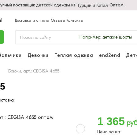
упный поставщик детской одежды из
Оптом .
Турции и Китая
Доставка и оплата
Отзывы
Контакты
Например:
детские шорты
Мальчики
Девочки
Теплая одежда
end2end
Дет
Войдите, чтоб
отслеживать з
Брюки, арт.: CEGISA 4655
Войти и
55
ставка
1 365
руб
Цена за шт