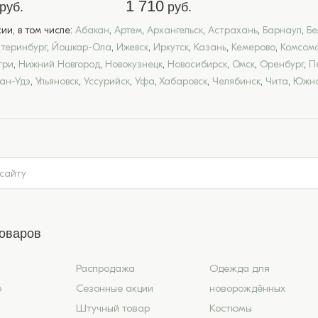
1 710
руб.
руб.
и, в том числе:
Абакан
,
Артем
,
Архангельск
,
Астрахань
,
Барнаул
,
Бе
атеринбург
,
Йошкар-Ола
,
Ижевск
,
Иркутск
,
Казань
,
Кемерово
,
Комсомо
гри
,
Нижний Новгород
,
Новокузнецк
,
Новосибирск
,
Омск
,
Оренбург
,
П
лан-Удэ
,
Ульяновск
,
Уссурийск
,
Уфа
,
Хабаровск
,
Челябинск
,
Чита
,
Южно
товаров
Распродажа
Одежда для
6
Сезонные акции
новорождённых
Штучный товар
Костюмы