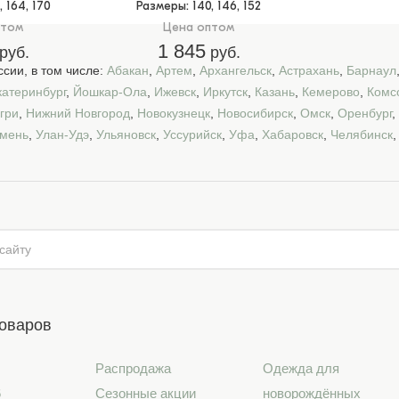
8, 164, 170
Размеры
: 140, 146, 152
птом
Цена оптом
1 845
руб.
руб.
сии, в том числе:
Абакан
,
Артем
,
Архангельск
,
Астрахань
,
Барнаул
катеринбург
,
Йошкар-Ола
,
Ижевск
,
Иркутск
,
Казань
,
Кемерово
,
Комс
гри
,
Нижний Новгород
,
Новокузнецк
,
Новосибирск
,
Омск
,
Оренбург
,
мень
,
Улан-Удэ
,
Ульяновск
,
Уссурийск
,
Уфа
,
Хабаровск
,
Челябинск
товаров
Распродажа
Одежда для
6
Сезонные акции
новорождённых