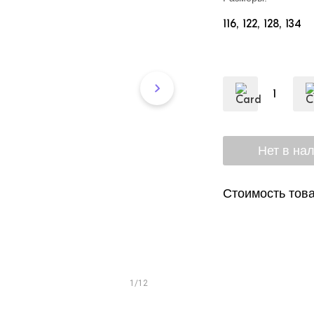
116
122
128
134
Стоимость това
1/12