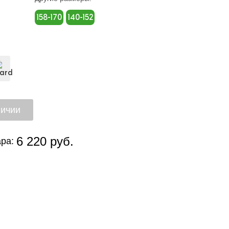
158-170
140-152
6 220 руб.
ра: