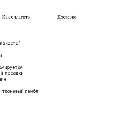
Как оплатить
Доставка
"лакоста"
и
ормируется
ей посадки
нин
й тканевый лейбл