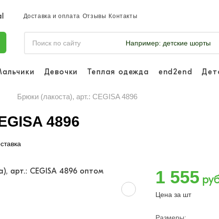
Доставка и оплата
Отзывы
Контакты
Например:
детские шорты
Мальчики
Девочки
Теплая одежда
end2end
Дет
Войдите, что
отслеживать 
Брюки (лакоста), арт.: CEGISA 4896
Войти и
CEGISA 4896
ставка
1 555
руб
Цена за шт
Размеры: