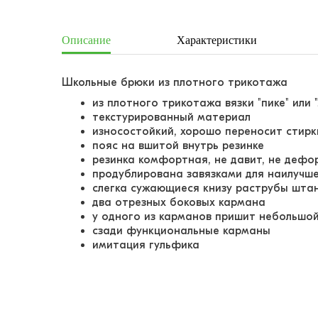
Описание
Характеристики
Школьные брюки из плотного трикотажа
из плотного трикотажа вязки "пике" или 
текстурированный материал
износостойкий, хорошо переносит стирк
пояс на вшитой внутрь резинке
резинка комфортная, не давит, не деф
продублирована завязками для наилучш
слегка сужающиеся книзу раструбы шта
два отрезных боковых кармана
у одного из карманов пришит небольшо
сзади функциональные карманы
имитация гульфика