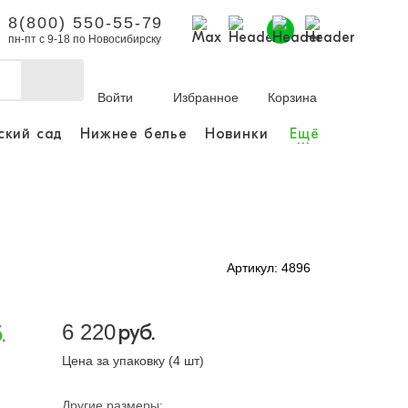
8(800) 550-55-79
пн-пт с 9-18 по Новосибирску
Войти
Избранное
Корзина
ский сад
Нижнее белье
Новинки
Ещё
...
бы делать покупки и
заказы.
ли зарегистрироваться
Артикул: 4896
Личный кабинет
6 220
руб.
.
Цена за упаковку (4 шт)
Другие размеры: