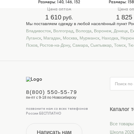
Размеры
: 140, 146, 152
Размеры
: 15
Цена оптом
Цена о
1 610
1 825
руб.
Мы поставляем одежду в любой населённый пункт Рос
Владивосток
,
Волгоград
,
Вологда
,
Воронеж
,
Донецк
,
Е
Луганск
,
Магадан
,
Москва
,
Мурманск
,
Находка
,
Нерюн
Псков
,
Ростов-на-Дону
,
Самара
,
Сыктывкар
,
Томск
,
Тю
8(800) 550-55-79
пн-пт с 9-18 по Новосибирску
Каталог 
позвоните нам со всех телефонов
России БЕСПЛАТНО
Все товары
Написать нам
Школа 202