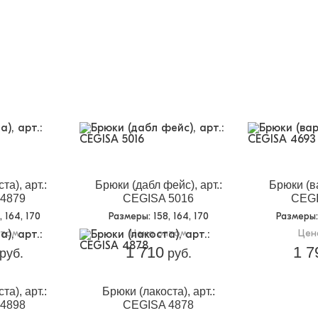
та), арт.:
Брюки (дабл фейс), арт.:
Брюки (ва
4879
CEGISA 5016
CEGI
8, 164, 170
Размеры
: 158, 164, 170
Размеры
птом
Цена оптом
Цен
1 710
1 7
руб.
руб.
та), арт.:
Брюки (лакоста), арт.:
4898
CEGISA 4878