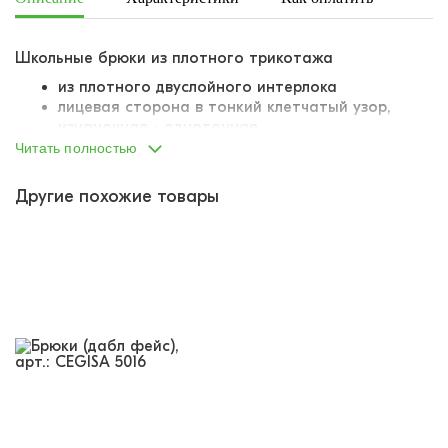
Школьные брюки из плотного трикотажа
из плотного двуслойного интерлока
лицевая сторона в тонкий клетчатый узор,
изнаночная - однотонная
износостойкий, хорошо переносит стирки
Читать полностью
почти не мнется, слегка тянется
за счет текстуры ткани не пузырится, не
Другие похожие товары
деформируется в носке
пояс на вшитой внутрь резинке
резинка комфортная, не давит, не
деформируется
продублирована завязками для наилучшей
посадки
слегка сужающиеся книзу раструбы штанин
снизу сформированы небольшие отвороты
два отрезных боковых кармана
у одного из карманов пришит небольшой
тканевый лейбл