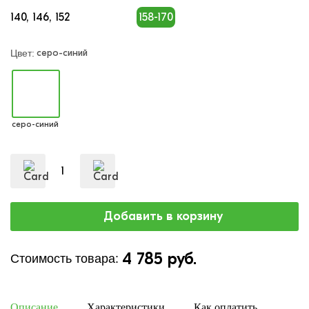
140
146
152
158-170
серо-синий
Цвет:
серо-синий
4 785 руб.
Стоимость товара:
Описание
Характеристики
Как оплатить
Дост