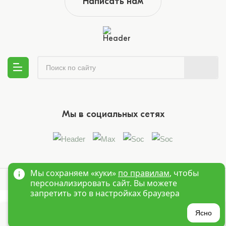
Написать нам
Мы в социальных сетях
Мы сохраняем «куки»
по правилам
, чтобы
© 1995-2026 Оптовый интернет магазин детской одежды «Краски
персонализировать сайт. Вы можете
Детства»
Новосибирск
запретить это в настройках браузера
?
Ясно
Главная
Войти
Избранное
Корзина