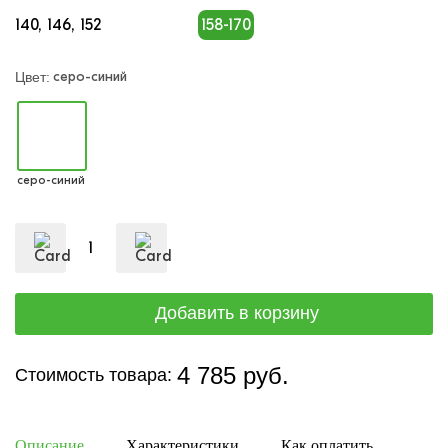
140
146
152
158-170
серо-синий
Цвет:
серо-синий
4 785 руб.
Стоимость товара:
Описание
Характеристики
Как оплатить
Дост