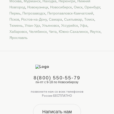
Москва
,
Мурманск
,
Находка
,
Нерюнгри
,
Нижний
Новгород
,
Новокузнецк
,
Новосибирск
,
Омск
,
Оренбург
,
Пермь
,
Петрозаводск
,
Петропавловск-Камчатский
,
Псков
,
Ростов-на-Дону
,
Самара
,
Сыктывкар
,
Томск
,
Тюмень
,
Улан-Удэ
,
Ульяновск
,
Уссурийск
,
Уфа
,
Хабаровск
,
Челябинск
,
Чита
,
Южно-Сахалинск
,
Якутск
,
Ярославль
8(800) 550-55-79
пн-пт с 9-18 по Новосибирску
позвоните нам со всех телефонов
России БЕСПЛАТНО
Написать нам