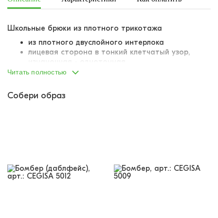
Школьные брюки из плотного трикотажа
из плотного двуслойного интерлока
лицевая сторона в тонкий клетчатый узор,
изнаночная - однотонная
износостойкий, хорошо переносит стирки
Читать полностью
почти не мнется, слегка тянется
за счет текстуры ткани не пузырится, не
Собери образ
деформируется в носке
пояс на вшитой внутрь резинке
резинка комфортная, не давит, не
деформируется
продублирована завязками для наилучшей
посадки
слегка сужающиеся книзу раструбы штанин
снизу сформированы небольшие отвороты
два отрезных боковых кармана
у одного из карманов пришит небольшой
тканевый лейбл