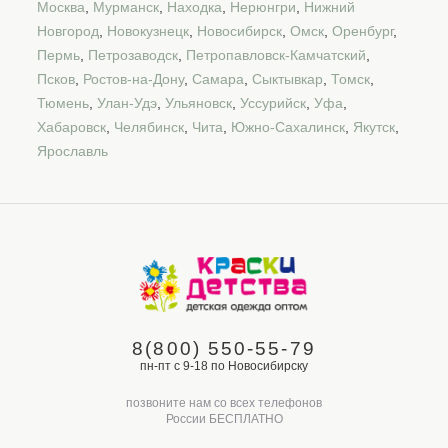
Москва
,
Мурманск
,
Находка
,
Нерюнгри
,
Нижний
Новгород
,
Новокузнецк
,
Новосибирск
,
Омск
,
Оренбург
,
Пермь
,
Петрозаводск
,
Петропавловск-Камчатский
,
Псков
,
Ростов-на-Дону
,
Самара
,
Сыктывкар
,
Томск
,
Тюмень
,
Улан-Удэ
,
Ульяновск
,
Уссурийск
,
Уфа
,
Хабаровск
,
Челябинск
,
Чита
,
Южно-Сахалинск
,
Якутск
,
Ярославль
8(800) 550-55-79
пн-пт с 9-18 по Новосибирску
позвоните нам со всех телефонов
России БЕСПЛАТНО