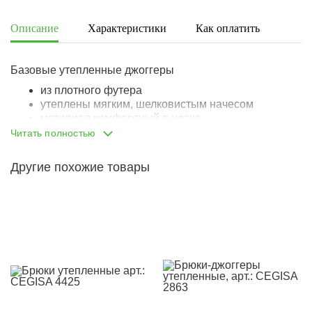
Описание
Характеристики
Как оплатить
Дост
Базовые утепленные джоггеры
из плотного футера
утеплены мягким, шелковистым начесом
материал комфортный в носке
держит форму и объем
Читать полностью
комфортная посадка
пояс на широкой, мягкой резинке с завязкой, не
Другие похожие товары
передавливает живот
имитация гульфика
два отрезных боковых кармана
снизу штанины собраны манжетами