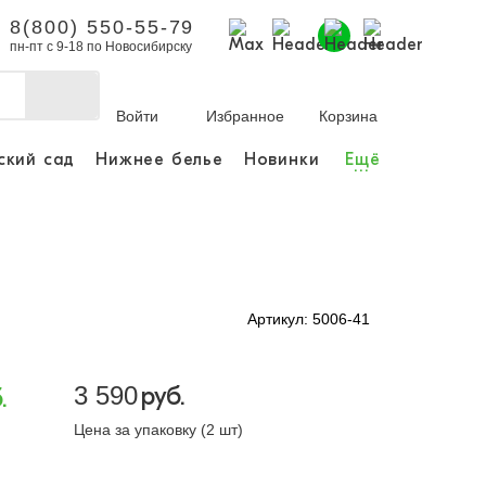
8(800) 550-55-79
пн-пт с 9-18 по Новосибирску
Войти
Избранное
Корзина
ский сад
Нижнее белье
Новинки
Ещё
...
бы делать покупки и
заказы.
ли зарегистрироваться
Артикул: 5006-41
Личный кабинет
3 590
руб.
.
Цена за упаковку (2 шт)