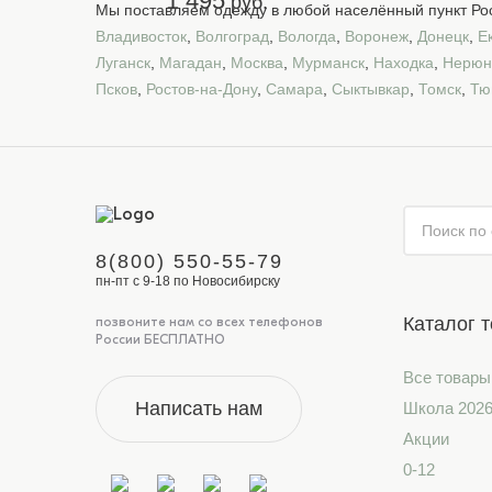
1 495
руб.
Мы поставляем одежду в любой населённый пункт Рос
Владивосток
,
Волгоград
,
Вологда
,
Воронеж
,
Донецк
,
Е
Луганск
,
Магадан
,
Москва
,
Мурманск
,
Находка
,
Нерюн
Псков
,
Ростов-на-Дону
,
Самара
,
Сыктывкар
,
Томск
,
Тю
8(800) 550-55-79
пн-пт с 9-18 по Новосибирску
Каталог 
позвоните нам со всех телефонов
России БЕСПЛАТНО
Все товары
Написать нам
Школа 202
Акции
0-12