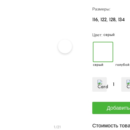
Размеры:
116
122
128
134
серый
Цвет:
серый
голубой
Стоимость това
1/21