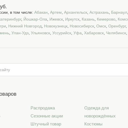
уб.
сии, в том числе:
Абакан
,
Артем
,
Архангельск
,
Астрахань
,
Барнаул
катеринбург
,
Йошкар-Ола
,
Ижевск
,
Иркутск
,
Казань
,
Кемерово
,
Комс
гри
,
Нижний Новгород
,
Новокузнецк
,
Новосибирск
,
Омск
,
Оренбург
,
мень
,
Улан-Удэ
,
Ульяновск
,
Уссурийск
,
Уфа
,
Хабаровск
,
Челябинск
товаров
Распродажа
Одежда для
6
Сезонные акции
новорождённых
Штучный товар
Костюмы