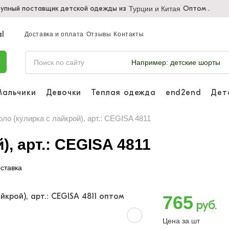
упный поставщик детской одежды из
Оптом .
Турции и Китая
Доставка и оплата
Отзывы
Контакты
Например:
детские шорты
Мальчики
Девочки
Теплая одежда
end2end
Дет
Войдите, что
отслеживать 
оло (кулирка с лайкрой), арт.: CEGISA 4811
Войти и
), арт.: CEGISA 4811
ставка
765
руб.
Цена за шт