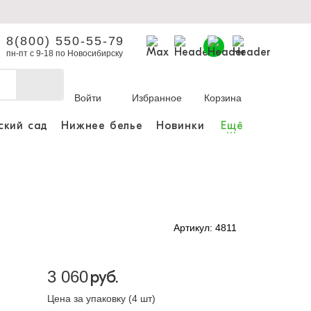
8(800) 550-55-79
пн-пт с 9-18 по Новосибирску
Войти
Избранное
Корзина
ский сад
Нижнее белье
Новинки
Ещё
...
бы делать покупки и
заказы.
ли зарегистрироваться
Артикул: 4811
Личный кабинет
3 060
руб.
Цена за упаковку (4 шт)