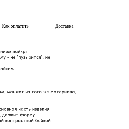
Как оплатить
Доставка
ением лайкры
у - не "пузырится", не
тойким
м, манжет из того же материала,
сновная часть изделия
й, держит форму
ой контрастной бейкой