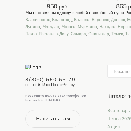
950
865
руб.
р
Мы поставляем одежду в любой населённый пункт Рос
Владивосток
,
Волгоград
,
Вологда
,
Воронеж
,
Донецк
,
Е
Луганск
,
Магадан
,
Москва
,
Мурманск
,
Находка
,
Нерюн
Псков
,
Ростов-на-Дону
,
Самара
,
Сыктывкар
,
Томск
,
Тю
8(800) 550-55-79
пн-пт с 9-18 по Новосибирску
Каталог 
позвоните нам со всех телефонов
России БЕСПЛАТНО
Все товары
Написать нам
Школа 202
Акции