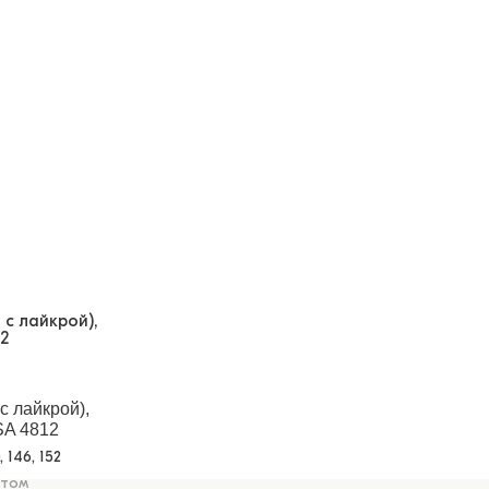
с лайкрой),
SA 4812
0, 146, 152
птом