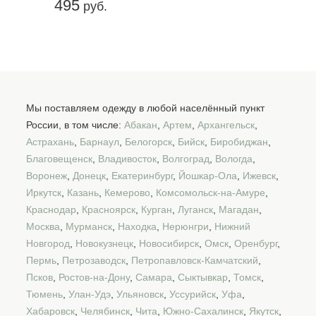
495
руб.
Мы поставляем одежду в любой населённый пункт
России, в том числе:
Абакан
,
Артем
,
Архангельск
,
Астрахань
,
Барнаул
,
Белогорск
,
Бийск
,
Биробиджан
,
Благовещенск
,
Владивосток
,
Волгоград
,
Вологда
,
Воронеж
,
Донецк
,
Екатеринбург
,
Йошкар-Ола
,
Ижевск
,
Иркутск
,
Казань
,
Кемерово
,
Комсомольск-на-Амуре
,
Краснодар
,
Красноярск
,
Курган
,
Луганск
,
Магадан
,
Москва
,
Мурманск
,
Находка
,
Нерюнгри
,
Нижний
Новгород
,
Новокузнецк
,
Новосибирск
,
Омск
,
Оренбург
,
Пермь
,
Петрозаводск
,
Петропавловск-Камчатский
,
Псков
,
Ростов-на-Дону
,
Самара
,
Сыктывкар
,
Томск
,
Тюмень
,
Улан-Удэ
,
Ульяновск
,
Уссурийск
,
Уфа
,
Хабаровск
,
Челябинск
,
Чита
,
Южно-Сахалинск
,
Якутск
,