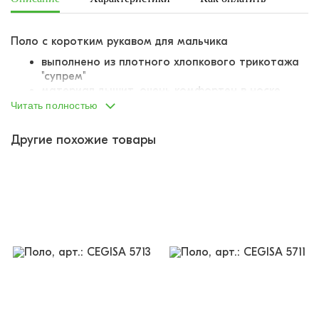
Поло с коротким рукавом для мальчика
выполнено из плотного хлопкового трикотажа
"супрем"
материал дышит, очень комфортен в носке
не задерживает влагу у тела
Читать полностью
материал визуально гладкий
короткий рукав
Другие похожие товары
классическая линия плеча
классический отложной воротник
воротник из того же материала, что и
основная часть изделия
воротник укреплен клеевой лентой, держит
форму
воротник изнутри подбит бейкой контрастного
оттенка для лучшей носки и гигиены
модель с "манжетом" снизу - низ выполнен из
того же материала, что и основная часть
изделия
застегивается на ряд кнопок
кнопки металл + пластик