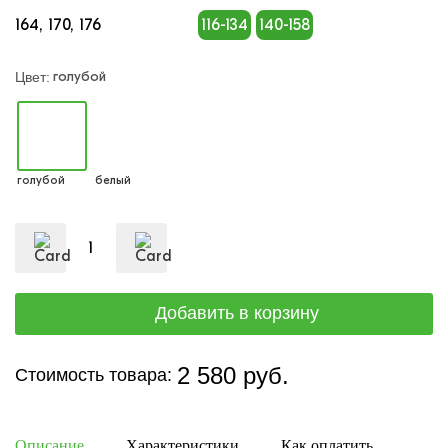
164
170
176
116-134
140-158
голубой
Цвет:
голубой
белый
2 580 руб.
Стоимость товара:
Описание
Характеристики
Как оплатить
Дост