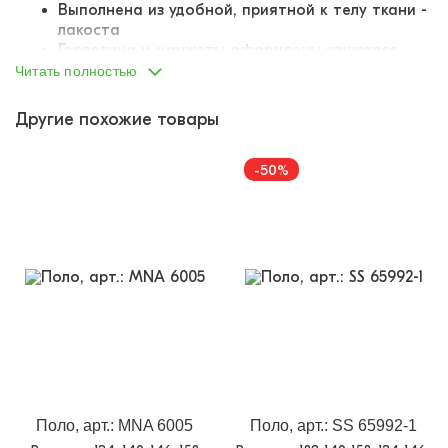
Выполнена из удобной, приятной к телу ткани -
лакоста
Горловина и манжеты оформлены кашкорсе.
Хорошо держит форму, не давит
Читать полностью
Швы не доставят дискомфорта. Оверложены
Застегивается на три пуговицы
Другие похожие товары
Декорировано на груди и спине качественным
принтом
-50%
Удобное и практичное поло подходит для
повседневных прогулок или занятий физкультурой в
школе. Материал хорошо сохраняет форму, не
изнашивается и не портится после стирок. К нему вы
можете подобрать на нашем сайте брюки-джоггеры,
шорты или джинсы. Комфортная футболка, которую
точно оценят ваши покупатели!
Поло, арт.: MNA 6005
Поло, арт.: SS 65992-1