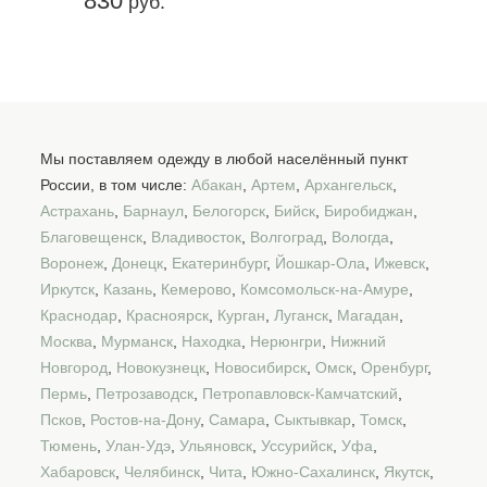
830
руб.
Мы поставляем одежду в любой населённый пункт
России, в том числе:
Абакан
,
Артем
,
Архангельск
,
Астрахань
,
Барнаул
,
Белогорск
,
Бийск
,
Биробиджан
,
Благовещенск
,
Владивосток
,
Волгоград
,
Вологда
,
Воронеж
,
Донецк
,
Екатеринбург
,
Йошкар-Ола
,
Ижевск
,
Иркутск
,
Казань
,
Кемерово
,
Комсомольск-на-Амуре
,
Краснодар
,
Красноярск
,
Курган
,
Луганск
,
Магадан
,
Москва
,
Мурманск
,
Находка
,
Нерюнгри
,
Нижний
Новгород
,
Новокузнецк
,
Новосибирск
,
Омск
,
Оренбург
,
Пермь
,
Петрозаводск
,
Петропавловск-Камчатский
,
Псков
,
Ростов-на-Дону
,
Самара
,
Сыктывкар
,
Томск
,
Тюмень
,
Улан-Удэ
,
Ульяновск
,
Уссурийск
,
Уфа
,
Хабаровск
,
Челябинск
,
Чита
,
Южно-Сахалинск
,
Якутск
,