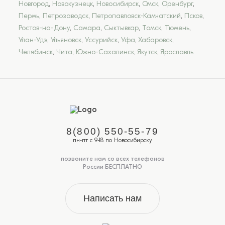
Новгород
,
Новокузнецк
,
Новосибирск
,
Омск
,
Оренбург
,
Пермь
,
Петрозаводск
,
Петропавловск-Камчатский
,
Псков
,
Ростов-на-Дону
,
Самара
,
Сыктывкар
,
Томск
,
Тюмень
,
Улан-Удэ
,
Ульяновск
,
Уссурийск
,
Уфа
,
Хабаровск
,
Челябинск
,
Чита
,
Южно-Сахалинск
,
Якутск
,
Ярославль
8(800) 550-55-79
пн-пт с 9-18 по Новосибирску
позвоните нам со всех телефонов
России БЕСПЛАТНО
Написать нам