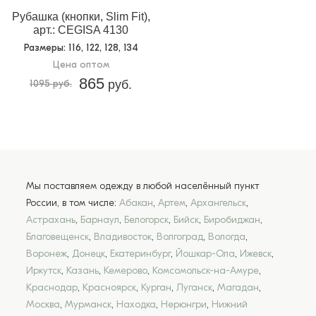
Рубашка (кнопки, Slim Fit),
арт.: CEGISA 4130
Размеры
: 116, 122, 128, 134
Цена оптом
865
1095 руб.
руб.
Мы поставляем одежду в любой населённый пункт
России, в том числе:
Абакан
,
Артем
,
Архангельск
,
Астрахань
,
Барнаул
,
Белогорск
,
Бийск
,
Биробиджан
,
Благовещенск
,
Владивосток
,
Волгоград
,
Вологда
,
Воронеж
,
Донецк
,
Екатеринбург
,
Йошкар-Ола
,
Ижевск
,
Иркутск
,
Казань
,
Кемерово
,
Комсомольск-на-Амуре
,
Краснодар
,
Красноярск
,
Курган
,
Луганск
,
Магадан
,
Москва
,
Мурманск
,
Находка
,
Нерюнгри
,
Нижний