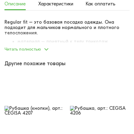
Описание
Характеристики
Как оплатить
До
Regular fit – это базовая посадка одежды. Она
подходит для мальчиков нормального и плотного
телосложения.
материал – приятный к телу трикотаж
цвет пряжи – мулине (нить состоит из
Читать полностью
контрастных оттенков)
эффект меланжа
Другие похожие товары
практически не мнется
застегивается на металлические кнопки
на груди два накладных кармана с клапанами
на кнопках
на груди пришита небольшая лейба
CEGISA
Рост мальчика - 167 см, размер изделия - 170.