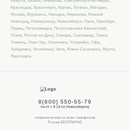
Иркутск
,
Казань
,
Кемерово
,
Комсомольск-на-Амуре
,
Краснодар
,
Красноярск
,
Курган
,
Луганск
,
Магадан
,
Москва
,
Мурманск
,
Находка
,
Нерюнгри
,
Нижний
Новгород
,
Новокузнецк
,
Новосибирск
,
Омск
,
Оренбург
,
Пермь
,
Петрозаводск
,
Петропавловск-Камчатский
,
Псков
,
Ростов-на-Дону
,
Самара
,
Сыктывкар
,
Томск
,
Тюмень
,
Улан-Удэ
,
Ульяновск
,
Уссурийск
,
Уфа
,
Хабаровск
,
Челябинск
,
Чита
,
Южно-Сахалинск
,
Якутск
,
Ярославль
8(800) 550-55-79
пн-пт с 9-18 по Новосибирску
позвоните нам со всех телефонов
России БЕСПЛАТНО