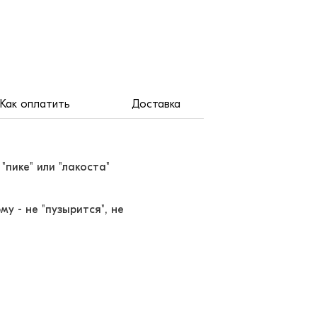
Как оплатить
Доставка
"пике" или "лакоста"
у - не "пузырится", не