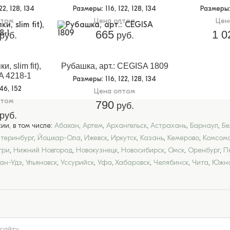
122, 128, 134
Размеры
: 116, 122, 128, 134
Размеры
птом
Цена оптом
Цен
665
1 0
руб.
руб.
, slim fit),
Рубашка, арт.: CEGISA 1809
A 4218-1
Размеры
: 116, 122, 128, 134
146, 152
Цена оптом
птом
790
руб.
руб.
и, в том числе:
Абакан
,
Артем
,
Архангельск
,
Астрахань
,
Барнаул
,
Бе
атеринбург
,
Йошкар-Ола
,
Ижевск
,
Иркутск
,
Казань
,
Кемерово
,
Комсомо
гри
,
Нижний Новгород
,
Новокузнецк
,
Новосибирск
,
Омск
,
Оренбург
,
П
лан-Удэ
,
Ульяновск
,
Уссурийск
,
Уфа
,
Хабаровск
,
Челябинск
,
Чита
,
Южно