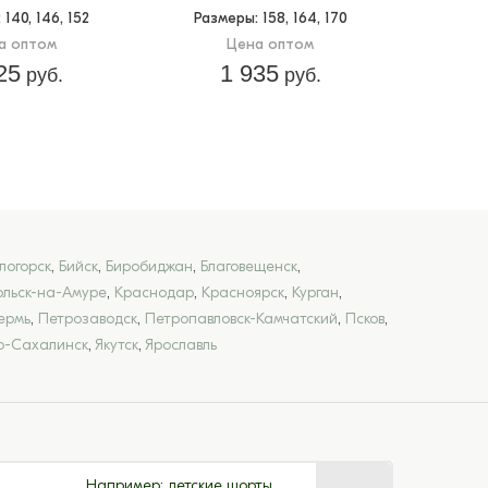
: 140, 146, 152
Размеры
: 158, 164, 170
а оптом
Цена оптом
25
1 935
руб.
руб.
логорск
,
Бийск
,
Биробиджан
,
Благовещенск
,
льск-на-Амуре
,
Краснодар
,
Красноярск
,
Курган
,
ермь
,
Петрозаводск
,
Петропавловск-Камчатский
,
Псков
,
-Сахалинск
,
Якутск
,
Ярославль
Например:
детские шорты