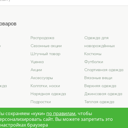
товаров
Распродажа
Одежда для
6
Сезонные акции
новорождённых
Штучный товар
Костюмы
Уценка
Футболки
Акции
Спортивная одежда
Аксессуары
Вязаные вещи
жда
Колготки, носки
Верхняя одежда
Нарядная одежда
Джинсовая одежда
Подростки
Теплая одежда
ье
Школа
Лето 2026
ы сохраняем «куки»
по правилам
, чтобы
ерсонализировать сайт. Вы можете запретить это
 настройках браузера