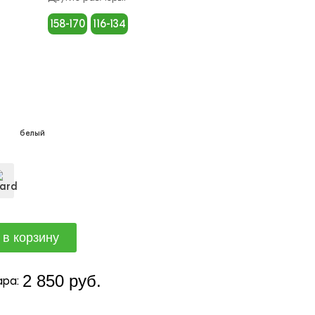
158-170
116-134
белый
2 850 руб.
ра: