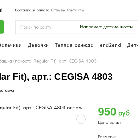
Доставка и оплата
Отзывы
Контакты
Например:
детские шорты
Мальчики
Девочки
Теплая одежда
end2end
Дет
Войдите, чтоб
отслеживать з
башка (лакоста, Regular Fit), арт.: CEGISA 4803
Войти и
r Fit), арт.: CEGISA 4803
ставка
950
руб.
Цена за шт
Размеры: