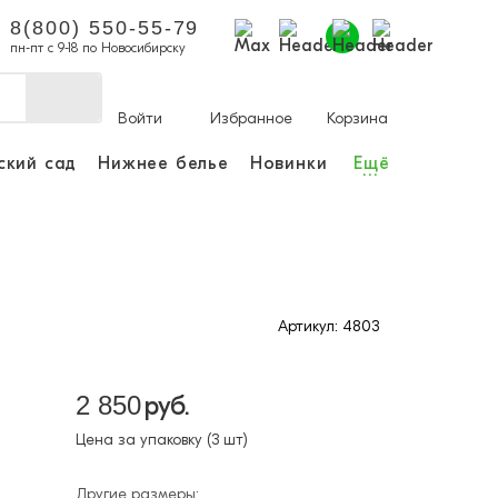
8(800) 550-55-79
пн-пт с 9-18 по Новосибирску
Войти
Избранное
Корзина
ский сад
Нижнее белье
Новинки
Ещё
...
ы делать покупки и
аказы.
ли зарегистрироваться
Артикул: 4803
Личный кабинет
2 850
руб.
Цена за упаковку (3 шт)
Другие размеры: