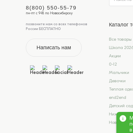
8(800) 550-55-79
пн-пт с 9-18 по Новосибирску
Каталог 
позвоните нам со всех телефонов
России БЕСПЛАТНО
Все товары
Написать нам
Школа 202
Акции
0-12
Мальчики
Девочки
Теплая оде
end2end
Детский сад
Нижнее бел
М
Новинки
п
в