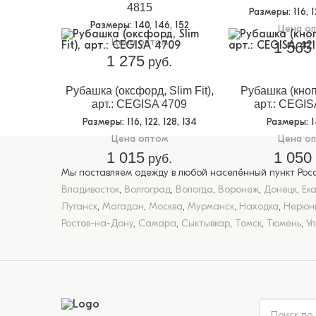
4815
Размеры
: 116, 
Размеры
: 140, 146, 152
Цена о
Цена оптом
1 565
1 275
руб.
Рубашка (оксфорд, Slim Fit),
Рубашка (кнопки
арт.: CEGISA 4709
арт.: CEGIS
Размеры
: 116, 122, 128, 134
Размеры
: 
Цена оптом
Цена о
1 015
1 050
руб.
Мы поставляем одежду в любой населённый пункт Росси
Владивосток
,
Волгоград
,
Вологда
,
Воронеж
,
Донецк
,
Ек
Луганск
,
Магадан
,
Москва
,
Мурманск
,
Находка
,
Нерюн
Ростов-на-Дону
,
Самара
,
Сыктывкар
,
Томск
,
Тюмень
,
У