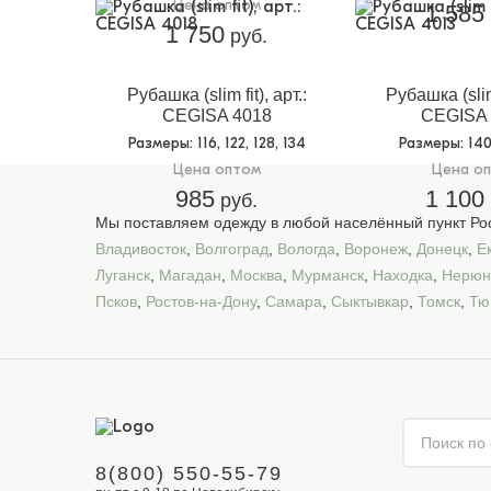
Цена оптом
1 585
1 750
руб.
Рубашка (slim fit), арт.:
Рубашка (slim 
CEGISA 4018
CEGISA 
Размеры
: 116, 122, 128, 134
Размеры
: 14
Цена оптом
Цена о
985
1 100
руб.
Мы поставляем одежду в любой населённый пункт Рос
Владивосток
,
Волгоград
,
Вологда
,
Воронеж
,
Донецк
,
Е
Луганск
,
Магадан
,
Москва
,
Мурманск
,
Находка
,
Нерюн
Псков
,
Ростов-на-Дону
,
Самара
,
Сыктывкар
,
Томск
,
Тю
8(800) 550-55-79