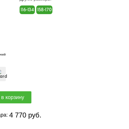
116-134
158-170
ний
4 770 руб.
ра: