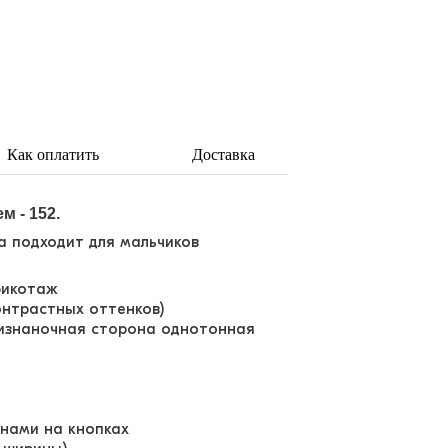
Как оплатить
Доставка
м - 152.
а подходит для мальчиков
рикотаж
онтрастных оттенков)
изнаночная сторона однотонная
анами на кнопках