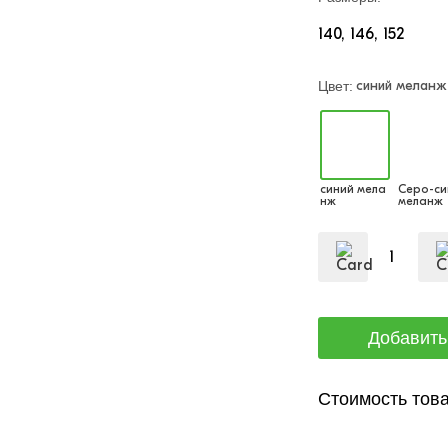
140
146
152
синий меланж
Цвет:
синий мела
Серо-си
нж
меланж
Стоимость това