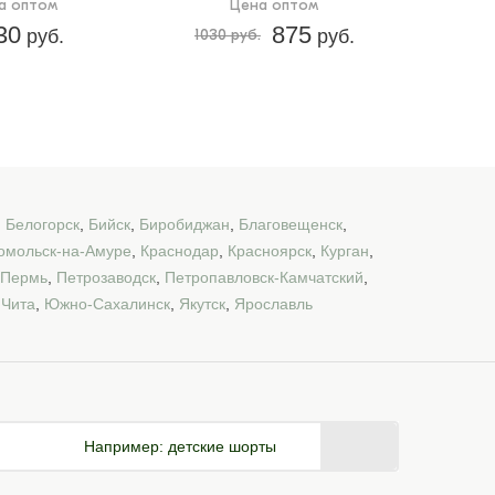
а оптом
Цена оптом
30
875
руб.
1030 руб.
руб.
,
Белогорск
,
Бийск
,
Биробиджан
,
Благовещенск
,
омольск-на-Амуре
,
Краснодар
,
Красноярск
,
Курган
,
Пермь
,
Петрозаводск
,
Петропавловск-Камчатский
,
,
Чита
,
Южно-Сахалинск
,
Якутск
,
Ярославль
Например:
детские шорты