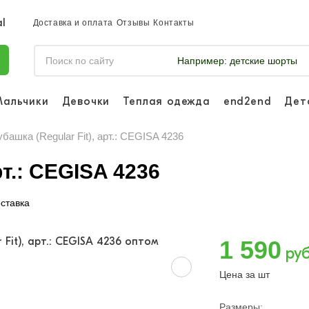
Доставка и оплата
Отзывы
Контакты
Например:
детские шорты
Мальчики
Девочки
Теплая одежда
end2end
Дет
Войдите, что
отслеживать 
башка (Regular Fit), арт.: CEGISA 4236
Войти и
рт.: CEGISA 4236
ставка
1 590
руб
Цена за шт
Размеры: