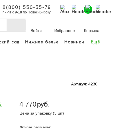
8(800) 550-55-79
пн-пт с 9-18 по Новосибирску
Войти
Избранное
Корзина
ский сад
Нижнее белье
Новинки
Ещё
...
бы делать покупки и
заказы.
ли зарегистрироваться
Артикул: 4236
Личный кабинет
4 770
руб.
.
Цена за упаковку (3 шт)
Другие размеры: