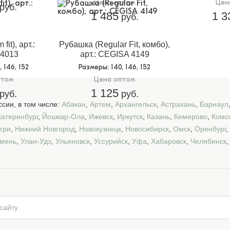
Цена оптом
Цен
руб.
1 485
1 3
руб.
fit), арт.:
Рубашка (Regular Fit, комбо),
4013
арт.: CEGISA 4149
0, 146, 152
Размеры
: 140, 146, 152
птом
Цена оптом
1 125
руб.
руб.
сии, в том числе:
Абакан
,
Артем
,
Архангельск
,
Астрахань
,
Барнаул
катеринбург
,
Йошкар-Ола
,
Ижевск
,
Иркутск
,
Казань
,
Кемерово
,
Комс
гри
,
Нижний Новгород
,
Новокузнецк
,
Новосибирск
,
Омск
,
Оренбург
,
мень
,
Улан-Удэ
,
Ульяновск
,
Уссурийск
,
Уфа
,
Хабаровск
,
Челябинск