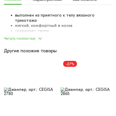
выполнен из приятного к телу вязаного
трикотажа
мягкий, комфортный в носке
сохраняет тепло
не теряет форму после стирки
Читать полностью
на манжетах и по низу изделия – подвяз из
резинки-кашкорсе
Другие похожие товары
-27%