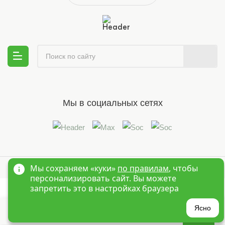
Мы в социальных сетях
© 1995-2026 Оптовый интернет магазин детской одежды «Краски
Мы сохраняем «куки»
по правилам
, чтобы
Детства»
Новосибирск
персонализировать сайт. Вы можете
запретить это в настройках браузера
?
Ясно
Главная
Войти
Избранное
Корзина