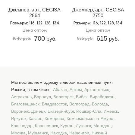
Джемпер, арт.: CEGISA
Джемпер, арт.: CEGISA
2864
2750
Размеры
: 116, 122, 128, 134
Размеры
: 116, 122, 128, 134
Цена оптом
Цена оптом
700
615
1040 руб.
руб.
825 руб.
руб.
Мы поставляем одежду в любой населённый пункт
России, в том числе:
Абакан
,
Артем
,
Архангельск
,
Астрахань
,
Барнаул
,
Белогорск
,
Бийск
,
Биробиджан
,
Благовещенск
,
Владивосток
,
Волгоград
,
Вологда
,
Воронеж
,
Донецк
,
Екатеринбург
,
Йошкар-Ола
,
Ижевск
,
Иркутск
,
Казань
,
Кемерово
,
Комсомольск-на-Амуре
,
Краснодар
,
Красноярск
,
Курган
,
Луганск
,
Магадан
,
Москва
,
Мурманск
,
Находка
,
Нерюнгри
,
Нижний