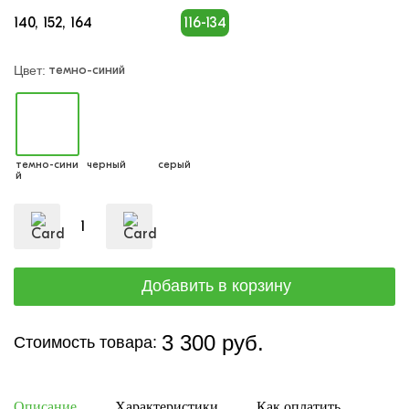
140
152
164
116-134
темно-синий
Цвет:
темно-сини
черный
серый
й
3 300 руб.
Стоимость товара:
Описание
Характеристики
Как оплатить
Дост