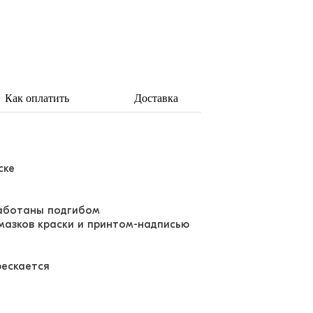
Как оплатить
Доставка
ске
работаны подгибом
мазков краски и принтом-надписью
рескается