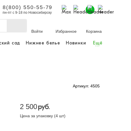
8(800) 550-55-79
пн-пт с 9-18 по Новосибирску
Войти
Избранное
Корзина
ский сад
Нижнее белье
Новинки
Ещё
...
бы делать покупки и
заказы.
ли зарегистрироваться
Артикул: 4505
Личный кабинет
2 500
руб.
Цена за упаковку (4 шт)