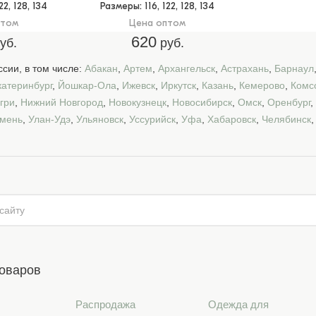
122, 128, 134
Размеры
: 116, 122, 128, 134
птом
Цена оптом
620
уб.
руб.
сии, в том числе:
Абакан
,
Артем
,
Архангельск
,
Астрахань
,
Барнаул
катеринбург
,
Йошкар-Ола
,
Ижевск
,
Иркутск
,
Казань
,
Кемерово
,
Комс
гри
,
Нижний Новгород
,
Новокузнецк
,
Новосибирск
,
Омск
,
Оренбург
,
мень
,
Улан-Удэ
,
Ульяновск
,
Уссурийск
,
Уфа
,
Хабаровск
,
Челябинск
товаров
Распродажа
Одежда для