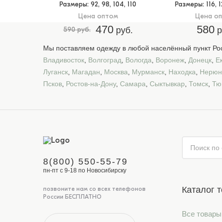
Размеры
: 92, 98, 104, 110
Размеры
: 116, 
Цена оптом
Цена о
470
580
590 руб.
руб.
р
Мы поставляем одежду в любой населённый пункт Рос
Владивосток
,
Волгоград
,
Вологда
,
Воронеж
,
Донецк
,
Е
Луганск
,
Магадан
,
Москва
,
Мурманск
,
Находка
,
Нерюн
Псков
,
Ростов-на-Дону
,
Самара
,
Сыктывкар
,
Томск
,
Тю
8(800) 550-55-79
пн-пт с 9-18 по Новосибирску
Каталог 
позвоните нам со всех телефонов
России БЕСПЛАТНО
Все товары