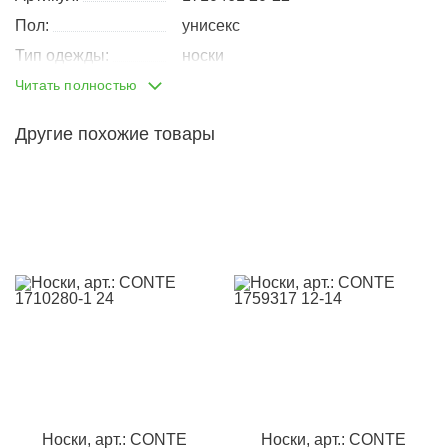
Пол:
унисекс
Тип одежды:
носки
Производство:
Читать полностью
Беларусь
хлопок 72%, полиамид 25,5%,
Состав:
Другие похожие товары
эластан 2,5%
Размеры:
20см.
22см.
Материал:
трикотаж
Кол-во в
6
упаковке:
Доп.параметр 2:
трикотаж
Носки, арт.: CONTE
Носки, арт.: CONTE