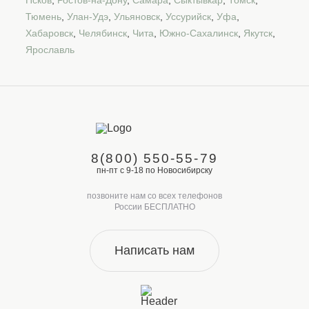
Псков
,
Ростов-на-Дону
,
Самара
,
Сыктывкар
,
Томск
,
Тюмень
,
Улан-Удэ
,
Ульяновск
,
Уссурийск
,
Уфа
,
Хабаровск
,
Челябинск
,
Чита
,
Южно-Сахалинск
,
Якутск
,
Ярославль
8(800) 550-55-79
пн-пт с 9-18 по Новосибирску
позвоните нам со всех телефонов
России БЕСПЛАТНО
Написать нам