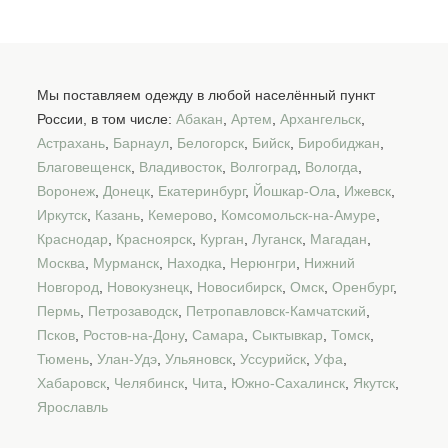
Мы поставляем одежду в любой населённый пункт
России, в том числе:
Абакан
,
Артем
,
Архангельск
,
Астрахань
,
Барнаул
,
Белогорск
,
Бийск
,
Биробиджан
,
Благовещенск
,
Владивосток
,
Волгоград
,
Вологда
,
Воронеж
,
Донецк
,
Екатеринбург
,
Йошкар-Ола
,
Ижевск
,
Иркутск
,
Казань
,
Кемерово
,
Комсомольск-на-Амуре
,
Краснодар
,
Красноярск
,
Курган
,
Луганск
,
Магадан
,
Москва
,
Мурманск
,
Находка
,
Нерюнгри
,
Нижний
Новгород
,
Новокузнецк
,
Новосибирск
,
Омск
,
Оренбург
,
Пермь
,
Петрозаводск
,
Петропавловск-Камчатский
,
Псков
,
Ростов-на-Дону
,
Самара
,
Сыктывкар
,
Томск
,
Тюмень
,
Улан-Удэ
,
Ульяновск
,
Уссурийск
,
Уфа
,
Хабаровск
,
Челябинск
,
Чита
,
Южно-Сахалинск
,
Якутск
,
Ярославль