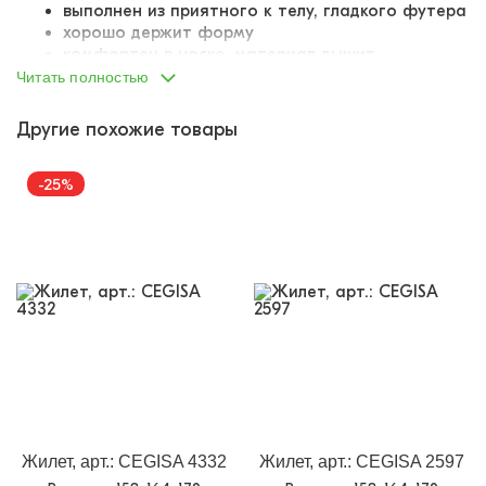
выполнен из приятного к телу, гладкого футера
хорошо держит форму
комфортен в носке, материал дышит
горловина, проймы и нижний край оформлены
Читать полностью
резинкой-кашкорсе
резинка не растягивается, не деформируется,
Другие похожие товары
легко возвращает первоначальную форму
-25%
Жилет, арт.: CEGISA 4332
Жилет, арт.: CEGISA 2597