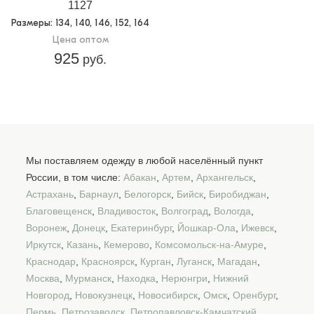
1127
Размеры
: 134, 140, 146, 152, 164
Цена оптом
925
руб.
Мы поставляем одежду в любой населённый пункт
России, в том числе:
Абакан
,
Артем
,
Архангельск
,
Астрахань
,
Барнаул
,
Белогорск
,
Бийск
,
Биробиджан
,
Благовещенск
,
Владивосток
,
Волгоград
,
Вологда
,
Воронеж
,
Донецк
,
Екатеринбург
,
Йошкар-Ола
,
Ижевск
,
Иркутск
,
Казань
,
Кемерово
,
Комсомольск-на-Амуре
,
Краснодар
,
Красноярск
,
Курган
,
Луганск
,
Магадан
,
Москва
,
Мурманск
,
Находка
,
Нерюнгри
,
Нижний
Новгород
,
Новокузнецк
,
Новосибирск
,
Омск
,
Оренбург
,
Пермь
,
Петрозаводск
,
Петропавловск-Камчатский
,