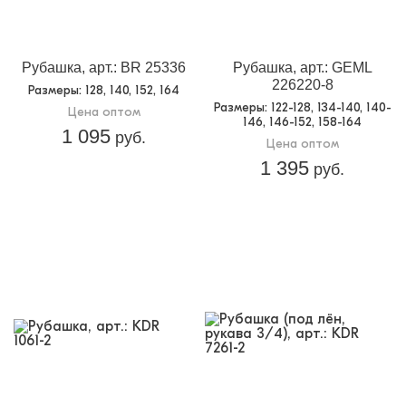
Назначение:
Школьная одежда
Кол-во в
5
упаковке:
Рубашка, арт.: BR 25336
Рубашка, арт.: GEML
Доп.параметр 2:
текстиль
226220-8
Размеры
: 128, 140, 152, 164
Размеры
: 122-128, 134-140, 140-
Цена оптом
146, 146-152, 158-164
1 095
руб.
Цена оптом
1 395
руб.