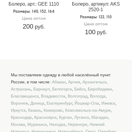
Болеро, арт.: GEE 1110
Болеро, артикул: AKS
2520-1
Размеры
: 140, 152, 164
Размеры
: 122, 110
Цена оптом
Цена оптом
200
руб.
100
руб.
Мы поставляем одежду в любой населённый пункт
России, в том числе:
Абакан
,
Артем
,
Архангельск
,
Астрахань
,
Барнаул
,
Белогорск
,
Бийск
,
Биробиджан
,
Благовещенск
,
Владивосток
,
Волгоград
,
Вологда
,
Воронеж
,
Донецк
,
Екатеринбург
,
Йошкар-Ола
,
Ижевск
,
Иркутск
,
Казань
,
Кемерово
,
Комсомольск-на-Амуре
,
Краснодар
,
Красноярск
,
Курган
,
Луганск
,
Магадан
,
Москва
,
Мурманск
,
Находка
,
Нерюнгри
,
Нижний
Новгород
,
Новокузнецк
,
Новосибирск
,
Омск
,
Оренбург
,