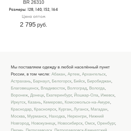
BR 26310
Размеры
: 128, 140, 152, 164
Цена оптом
2 795
руб.
Мы поставляем одежду в любой населённый пункт
России, в том числе:
Абакан
,
Артем
,
Архангельск
,
Астрахань
,
Барнаул
,
Белогорск
,
Бийск
,
Биробиджан
,
Благовещенск
,
Владивосток
,
Волгоград
,
Вологда
,
Воронеж
,
Донецк
,
Екатеринбург
,
Йошкар-Ола
,
Ижевск
,
Иркутск
,
Казань
,
Кемерово
,
Комсомольск-на-Амуре
,
Краснодар
,
Красноярск
,
Курган
,
Луганск
,
Магадан
,
Москва
,
Мурманск
,
Находка
,
Нерюнгри
,
Нижний
Новгород
,
Новокузнецк
,
Новосибирск
,
Омск
,
Оренбург
,
Пермь
,
Петрозаводск
,
Петропавловск-Камчатский
,