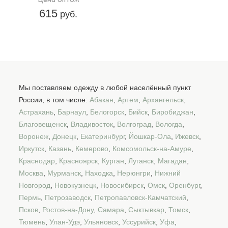
615
руб.
Мы поставляем одежду в любой населённый пункт
России, в том числе:
Абакан
,
Артем
,
Архангельск
,
Астрахань
,
Барнаул
,
Белогорск
,
Бийск
,
Биробиджан
,
Благовещенск
,
Владивосток
,
Волгоград
,
Вологда
,
Воронеж
,
Донецк
,
Екатеринбург
,
Йошкар-Ола
,
Ижевск
,
Иркутск
,
Казань
,
Кемерово
,
Комсомольск-на-Амуре
,
Краснодар
,
Красноярск
,
Курган
,
Луганск
,
Магадан
,
Москва
,
Мурманск
,
Находка
,
Нерюнгри
,
Нижний
Новгород
,
Новокузнецк
,
Новосибирск
,
Омск
,
Оренбург
,
Пермь
,
Петрозаводск
,
Петропавловск-Камчатский
,
Псков
,
Ростов-на-Дону
,
Самара
,
Сыктывкар
,
Томск
,
Тюмень
,
Улан-Удэ
,
Ульяновск
,
Уссурийск
,
Уфа
,