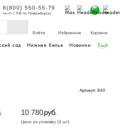
8(800) 550-55-79
пн-пт с 9-18 по Новосибирску
Войти
Избранное
Корзина
ский сад
Нижнее белье
Новинки
Ещё
...
ы делать покупки и
аказы.
ли зарегистрироваться
Артикул: 8411
Личный кабинет
10 780
руб.
.
Цена за упаковку (4 шт)