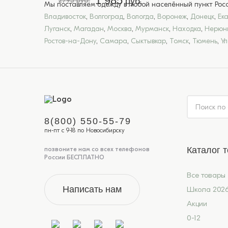
1 985
2795 руб.
руб.
Мы поставляем одежду в любой населённый пункт Росси
Владивосток
,
Волгоград
,
Вологда
,
Воронеж
,
Донецк
,
Ек
Луганск
,
Магадан
,
Москва
,
Мурманск
,
Находка
,
Нерюн
Ростов-на-Дону
,
Самара
,
Сыктывкар
,
Томск
,
Тюмень
,
У
8(800) 550-55-79
пн-пт с 9-18 по Новосибирску
Каталог 
позвоните нам со всех телефонов
России БЕСПЛАТНО
Все товары
Написать нам
Школа 202
Акции
0-12