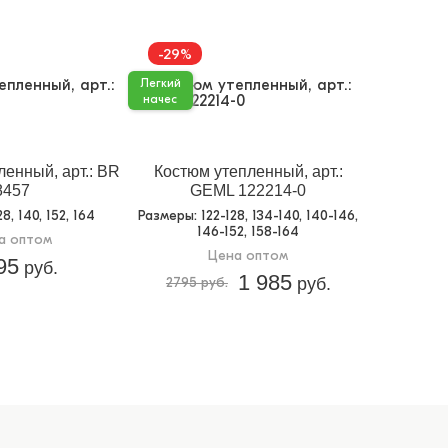
-29%
Легкий
начес
енный, арт.: BR
Костюм утепленный, арт.:
8457
GEML 122214-0
128, 140, 152, 164
Размеры
: 122-128, 134-140, 140-146,
146-152, 158-164
а оптом
Цена оптом
95
руб.
1 985
2795 руб.
руб.