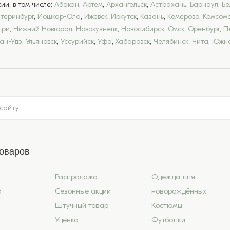
и, в том числе:
Абакан
,
Артем
,
Архангельск
,
Астрахань
,
Барнаул
,
Бе
атеринбург
,
Йошкар-Ола
,
Ижевск
,
Иркутск
,
Казань
,
Кемерово
,
Комсомо
гри
,
Нижний Новгород
,
Новокузнецк
,
Новосибирск
,
Омск
,
Оренбург
,
П
лан-Удэ
,
Ульяновск
,
Уссурийск
,
Уфа
,
Хабаровск
,
Челябинск
,
Чита
,
Южно
товаров
Распродажа
Одежда для
6
Сезонные акции
новорождённых
Штучный товар
Костюмы
Уценка
Футболки