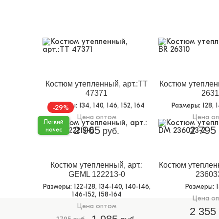
Костюм утепленный, арт.:TT
Костюм утепленн
47371
2631
Размеры
: 134, 140, 146, 152, 164
Размеры
: 128, 
-29%
Цена оптом
Цена о
Легкий
2 965
2 795
начес
руб.
Костюм утепленный, арт.:
Костюм утепленн
GEML 122213-0
23603
Размеры
: 122-128, 134-140, 140-146,
Размеры
: 
146-152, 158-164
Цена о
Цена оптом
2 355