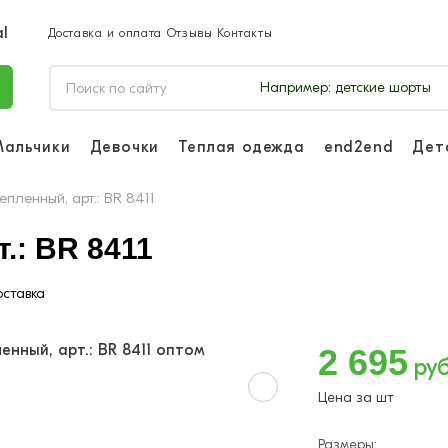
Доставка и оплата
Отзывы
Контакты
Например:
детские шорты
Мальчики
Девочки
Теплая одежда
end2end
Дет
Войдите, чтоб
отслеживать з
епленный, арт.: BR 8411
Войти и
.: BR 8411
ставка
2 695
руб
Цена за шт
Размеры: