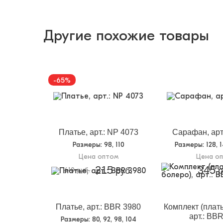
Другие похожие товары
-65%
Платье, арт.: NP 4073
Сарафан, арт
Размеры
: 98, 110
Размеры
: 128, 
Цена оптом
Цена о
215
345
610 руб.
руб.
р
Платье, арт.: BBR 3980
Комплект (плать
арт.: BB
Размеры
: 80, 92, 98, 104