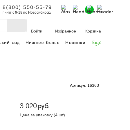
8(800) 550-55-79
пн-пт с 9-18 по Новосибирску
Войти
Избранное
Корзина
ский сад
Нижнее белье
Новинки
Ещё
...
бы делать покупки и
заказы.
ли зарегистрироваться
Артикул: 16363
Личный кабинет
3 020
руб.
Цена за упаковку (4 шт)