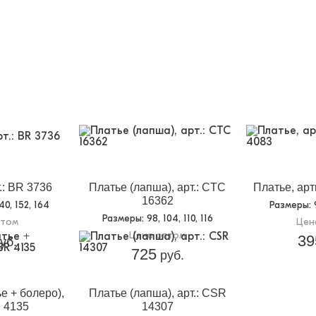
.: BR 3736
Платье (лапша), арт.: CTC
Платье, арт
16362
140, 152, 164
Размеры
:
Размеры
: 98, 104, 110, 116
птом
Цен
Цена оптом
39
уб.
725
руб.
е + болеро),
Платье (лапша), арт.: CSR
R 4135
14307