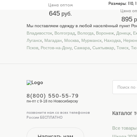
Размеры
: 110, 
Цена оптом
Цена о
645
руб.
895
р
Мы поставляем одежду в любой населённый пункт Рос
Владивосток
,
Волгоград
,
Вологда
,
Воронеж
,
Донецк
,
Е
Луганск
,
Магадан
,
Москва
,
Мурманск
,
Находка
,
Нерюн
Псков
,
Ростов-на-Дону
,
Самара
,
Сыктывкар
,
Томск
,
Тю
8(800) 550-55-79
пн-пт с 9-18 по Новосибирску
Каталог 
позвоните нам со всех телефонов
России БЕСПЛАТНО
Все товары
Написать нам
Школа 202