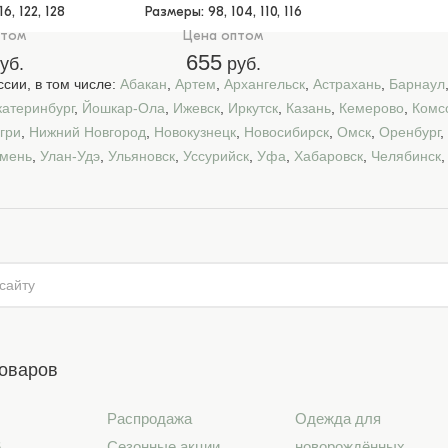
116, 122, 128
Размеры
: 98, 104, 110, 116
птом
Цена оптом
655
уб.
руб.
сии, в том числе:
Абакан
,
Артем
,
Архангельск
,
Астрахань
,
Барнаул
катеринбург
,
Йошкар-Ола
,
Ижевск
,
Иркутск
,
Казань
,
Кемерово
,
Комс
гри
,
Нижний Новгород
,
Новокузнецк
,
Новосибирск
,
Омск
,
Оренбург
,
мень
,
Улан-Удэ
,
Ульяновск
,
Уссурийск
,
Уфа
,
Хабаровск
,
Челябинск
товаров
Распродажа
Одежда для
6
Сезонные акции
новорождённых