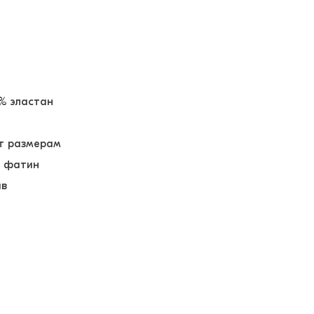
5% эластан
т размерам
- фатин
ав