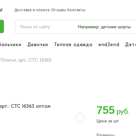
Доставка и оплата
Отзывы
Контакты
Например:
детские шорты
Мальчики
Девочки
Теплая одежда
end2end
Дет
Войдите, что
отслеживать 
Платье, арт.: CTC 16363
Войти и
755
руб.
Цена за шт
Размеры: