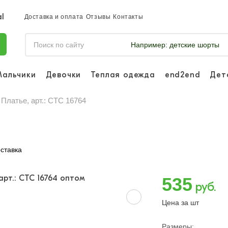
Доставка и оплата
Отзывы
Контакты
Например:
детские шорты
Мальчики
Девочки
Теплая одежда
end2end
Дет
Войдите, что
отслеживать 
Платье, арт.: CTC 16764
Войти и
ставка
535
руб.
Цена за шт
Размеры: