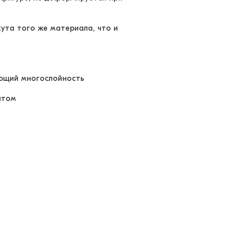
кута того же материала, что и
ющий многослойность
интом