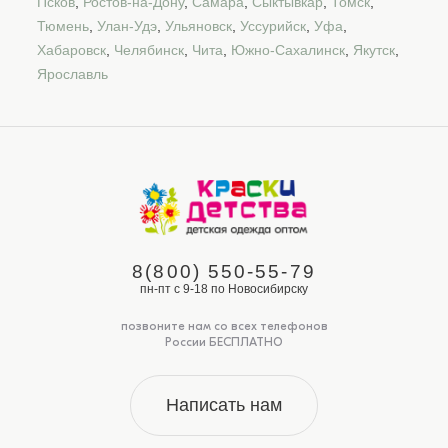
Псков
,
Ростов-на-Дону
,
Самара
,
Сыктывкар
,
Томск
,
Тюмень
,
Улан-Удэ
,
Ульяновск
,
Уссурийск
,
Уфа
,
Хабаровск
,
Челябинск
,
Чита
,
Южно-Сахалинск
,
Якутск
,
Ярославль
8(800) 550-55-79
пн-пт с 9-18 по Новосибирску
позвоните нам со всех телефонов
России БЕСПЛАТНО
Написать нам