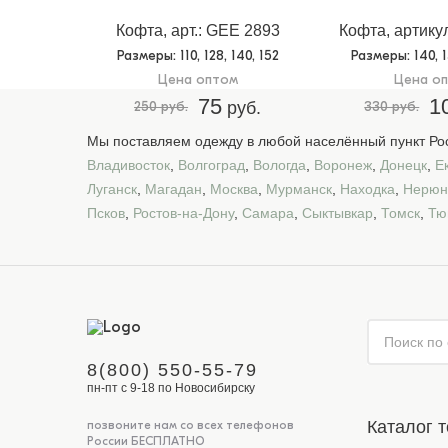
Кофта, арт.: GEE 2893
Кофта, артику
Размеры
: 110, 128, 140, 152
Размеры
: 140, 
Цена оптом
Цена о
75
1
250 руб.
руб.
330 руб.
Мы поставляем одежду в любой населённый пункт Рос
Владивосток
,
Волгоград
,
Вологда
,
Воронеж
,
Донецк
,
Е
Луганск
,
Магадан
,
Москва
,
Мурманск
,
Находка
,
Нерюн
Псков
,
Ростов-на-Дону
,
Самара
,
Сыктывкар
,
Томск
,
Тю
8(800) 550-55-79
пн-пт с 9-18 по Новосибирску
Каталог 
позвоните нам со всех телефонов
России БЕСПЛАТНО