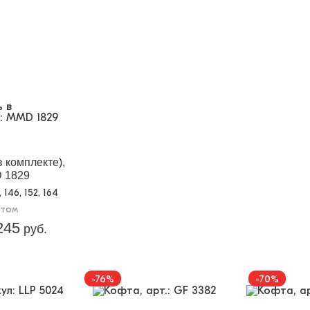
 комплекте),
D 1829
0, 146, 152, 164
птом
245
руб.
-76%
-70%