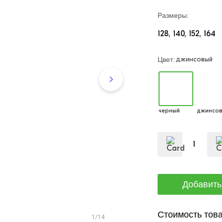
Размеры:
128
140
152
164
джинсовый
Цвет:
черный
джинсо
Стоимость това
1/14