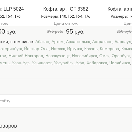
л: LLP 5024
Кофта, арт.: GF 3382
Кофта, арт
152, 164, 176
Размеры
: 140, 152, 164, 176
Размеры
: 
птом
Цена оптом
Цен
00
95
руб.
395 руб.
руб.
250 руб
сии, в том числе:
Абакан
,
Артем
,
Архангельск
,
Астрахань
,
Барнаул
катеринбург
,
Йошкар-Ола
,
Ижевск
,
Иркутск
,
Казань
,
Кемерово
,
Комс
гри
,
Нижний Новгород
,
Новокузнецк
,
Новосибирск
,
Омск
,
Оренбург
,
мень
,
Улан-Удэ
,
Ульяновск
,
Уссурийск
,
Уфа
,
Хабаровск
,
Челябинск
товаров