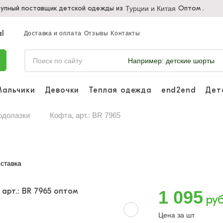
упный поставщик детской одежды из
Оптом .
Турции и Китая
Доставка и оплата
Отзывы
Контакты
Например:
детские шорты
Мальчики
Девочки
Теплая одежда
end2end
Дет
Войдите, что
отслеживать 
одолазки
Кофта, арт.: BR 7965
Войти и
ставка
1 095
руб
Цена за шт