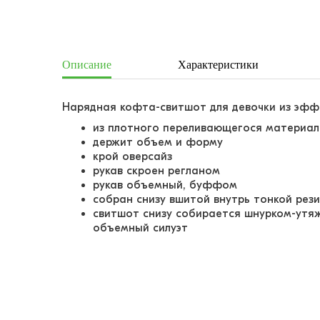
Описание
Характеристики
Нарядная кофта-свитшот для девочки из эф
из плотного переливающегося материа
держит объем и форму
крой оверсайз
рукав скроен регланом
рукав объемный, буффом
собран снизу вшитой внутрь тонкой рез
свитшот снизу собирается шнурком-утяж
объемный силуэт