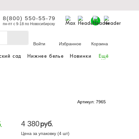
8(800) 550-55-79
пн-пт с 9-18 по Новосибирску
Войти
Избранное
Корзина
ский сад
Нижнее белье
Новинки
Ещё
...
бы делать покупки и
заказы.
ли зарегистрироваться
Артикул: 7965
Личный кабинет
4 380
руб.
.
Цена за упаковку (4 шт)