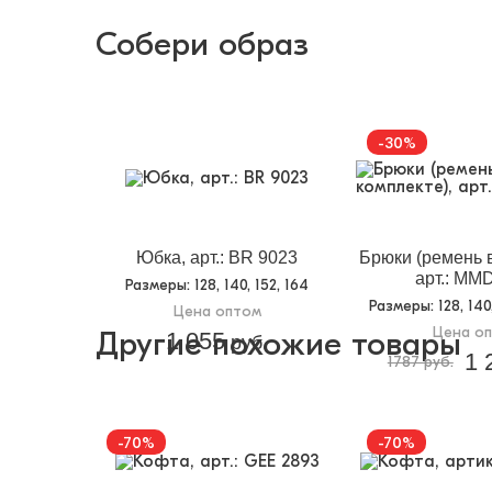
Собери образ
-30%
Юбка, арт.: BR 9023
Брюки (ремень в
арт.: MM
Размеры
: 128, 140, 152, 164
Размеры
: 128, 14
Цена оптом
Цена о
Другие похожие товары
1 055
руб.
1 
1787 руб.
-70%
-70%