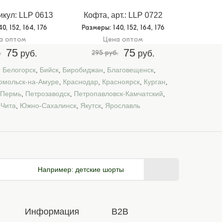
икул: LLP 0613
Кофта, арт.: LLP 0722
140, 152, 164, 176
Размеры
: 140, 152, 164, 176
а оптом
Цена оптом
75
75
.
руб.
295 руб.
руб.
,
Белогорск
,
Бийск
,
Биробиджан
,
Благовещенск
,
омольск-на-Амуре
,
Краснодар
,
Красноярск
,
Курган
,
Пермь
,
Петрозаводск
,
Петропавловск-Камчатский
,
,
Чита
,
Южно-Сахалинск
,
Якутск
,
Ярославль
Например:
детские шорты
Информация
B2B