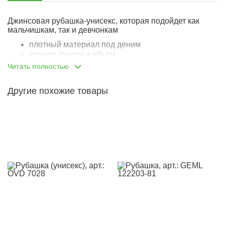
Джинсовая рубашка-унисекс, которая подойдет как
мальчишкам, так и девчонкам
плотный материал под деним
держит форму и объем
классический крой
Читать полностью
классическая линия плеча
отложной рубашечный воротник
Другие похожие товары
застегивается на аккуратную металлическую
молнию
два накладных кармана с клапанами на груди
стильная модель, с которой легко придумать
множество сочетаний
разнообразит любой базовый образ