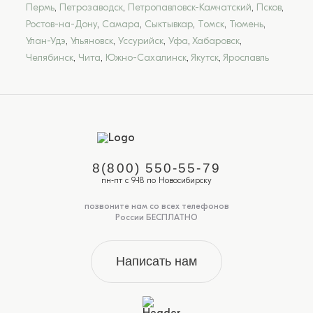
Пермь
,
Петрозаводск
,
Петропавловск-Камчатский
,
Псков
,
Ростов-на-Дону
,
Самара
,
Сыктывкар
,
Томск
,
Тюмень
,
Улан-Удэ
,
Ульяновск
,
Уссурийск
,
Уфа
,
Хабаровск
,
Челябинск
,
Чита
,
Южно-Сахалинск
,
Якутск
,
Ярославль
8(800) 550-55-79
пн-пт с 9-18 по Новосибирску
позвоните нам со всех телефонов
России БЕСПЛАТНО
Написать нам