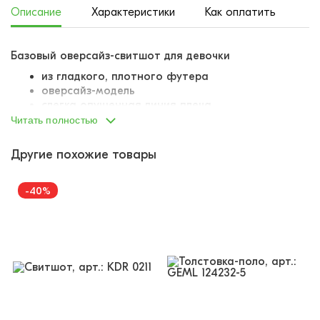
Описание
Характеристики
Как оплатить
До
Базовый оверсайз-свитшот для девочки
из гладкого, плотного футера
оверсайз-модель
слегка опущенная линия плеча
А-образный силуэт
Читать полностью
горловина и манжеты вывязаны качественной
плотной резинкой
Другие похожие товары
резинка декорирована контрастными полосами
снизу пришит небольшой тканевый лейбл
-40%