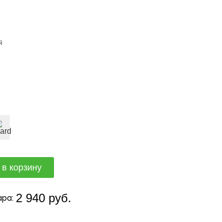
й
2 940 руб.
ра: