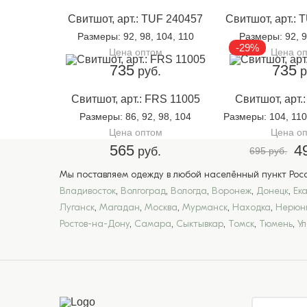
Свитшот, арт.: TUF 240457
Свитшот, арт.: 
Размеры
: 92, 98, 104, 110
Размеры
: 92, 
-29%
Цена оптом
Цена о
735
735
руб.
р
Свитшот, арт.: FRS 11005
Свитшот, арт.
Размеры
: 86, 92, 98, 104
Размеры
: 104, 110
Цена оптом
Цена о
565
4
руб.
695 руб.
Мы поставляем одежду в любой населённый пункт Росси
Владивосток
,
Волгоград
,
Вологда
,
Воронеж
,
Донецк
,
Ек
Луганск
,
Магадан
,
Москва
,
Мурманск
,
Находка
,
Нерюн
Ростов-на-Дону
,
Самара
,
Сыктывкар
,
Томск
,
Тюмень
,
У