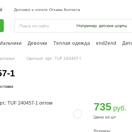
Доставка и оплата
Отзывы
Контакты
Например:
детские шорты
Мальчики
Девочки
Теплая одежда
end2end
Дет
Войдите, чтоб
отслеживать з
долазки
Свитшот, арт.: TUF 240457-1
Войти и
57-1
ставка
735
руб.
Цена за шт
Размеры: