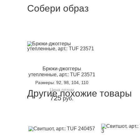
Собери образ
Брюки-джоггеры
утепленные, арт.: TUF 23571
Размеры
: 92, 98, 104, 110
Цена оптом
Другие похожие товары
725
руб.