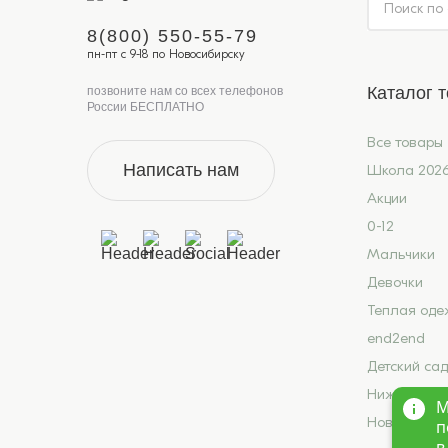
8(800) 550-55-79
пн-пт с 9-18 по Новосибирску
Каталог 
позвоните нам со всех телефонов
России БЕСПЛАТНО
Все товары
Написать нам
Школа 202
Акции
0-12
Мальчики
Девочки
Теплая оде
end2end
Детский сад
Нижнее бел
М
Новинки
п
в