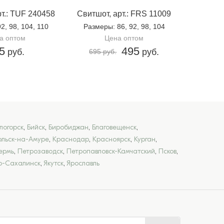
т.: TUF 240458
Свитшот, арт.: FRS 11009
92, 98, 104, 110
Размеры
: 86, 92, 98, 104
а оптом
Цена оптом
5
495
руб.
руб.
695 руб.
логорск
,
Бийск
,
Биробиджан
,
Благовещенск
,
льск-на-Амуре
,
Краснодар
,
Красноярск
,
Курган
,
ермь
,
Петрозаводск
,
Петропавловск-Камчатский
,
Псков
,
-Сахалинск
,
Якутск
,
Ярославль