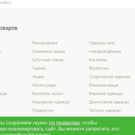
товаров
Распродажа
Одежда для
6
Сезонные акции
новорождённых
Штучный товар
Костюмы
Уценка
Футболки
Акции
Спортивная одежда
Аксессуары
Вязаные вещи
жда
Колготки, носки
Верхняя одежда
Нарядная одежда
Джинсовая одежда
Подростки
Теплая одежда
ье
Школа
Лето 2026
ы сохраняем «куки»
по правилам
, чтобы
ерсонализировать сайт. Вы можете запретить это
 настройках браузера