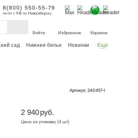
8(800) 550-55-79
пн-пт с 9-18 по Новосибирску
Войти
Избранное
Корзина
ский сад
Нижнее белье
Новинки
Ещё
...
ы делать покупки и
аказы.
ли зарегистрироваться
Артикул: 240457-1
Личный кабинет
2 940
руб.
Цена за упаковку (4 шт)