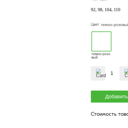
92
98
104
110
Цвет:
темно-розовы
темно-розо
вый
Стоимость това