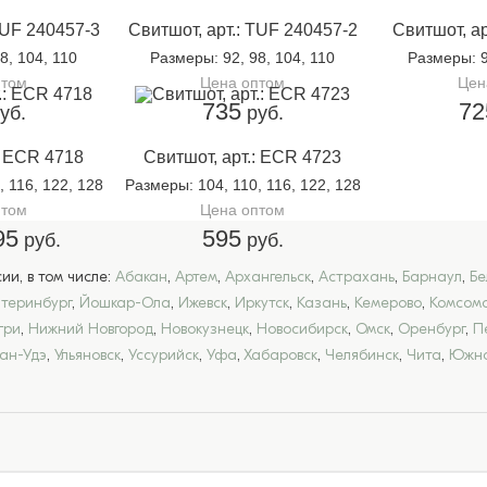
TUF 240457-3
Свитшот, арт.: TUF 240457-2
Свитшот, ар
98, 104, 110
Размеры
: 92, 98, 104, 110
Размеры
: 
птом
Цена оптом
Цен
735
72
уб.
руб.
: ECR 4718
Свитшот, арт.: ECR 4723
, 116, 122, 128
Размеры
: 104, 110, 116, 122, 128
птом
Цена оптом
95
595
руб.
руб.
и, в том числе:
Абакан
,
Артем
,
Архангельск
,
Астрахань
,
Барнаул
,
Бе
атеринбург
,
Йошкар-Ола
,
Ижевск
,
Иркутск
,
Казань
,
Кемерово
,
Комсомо
гри
,
Нижний Новгород
,
Новокузнецк
,
Новосибирск
,
Омск
,
Оренбург
,
П
лан-Удэ
,
Ульяновск
,
Уссурийск
,
Уфа
,
Хабаровск
,
Челябинск
,
Чита
,
Южно