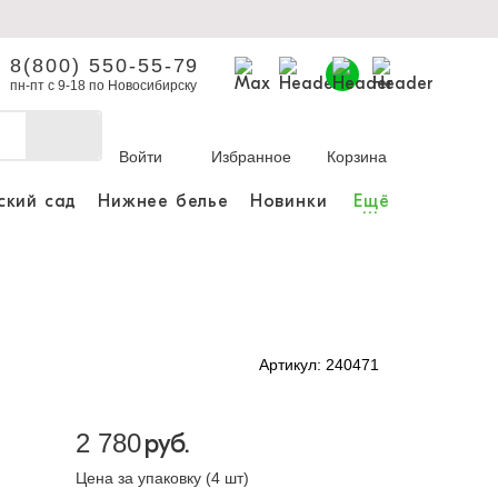
8(800) 550-55-79
пн-пт с 9-18 по Новосибирску
Войти
Избранное
Корзина
ский сад
Нижнее белье
Новинки
Ещё
...
бы делать покупки и
заказы.
ли зарегистрироваться
Артикул: 240471
Личный кабинет
2 780
руб.
Цена за упаковку (4 шт)