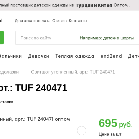
пный поставщик детской одежды из
Оптом .
Турции и Китая
Доставка и оплата
Отзывы
Контакты
Например:
детские шорты
Мальчики
Девочки
Теплая одежда
end2end
Дет
Войдите, что
отслеживать 
одолазки
Свитшот утепленный, арт.: TUF 240471
Войти и
т.: TUF 240471
ставка
695
руб.
Цена за шт