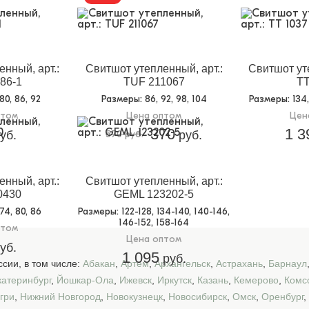
нный, арт.:
Свитшот утепленный, арт.:
Свитшот уте
86-1
TUF 211067
TT
 80, 86, 92
Размеры
: 86, 92, 98, 104
Размеры
: 134
птом
Цена оптом
Цен
370
1 3
уб.
570 руб.
руб.
нный, арт.:
Свитшот утепленный, арт.:
0430
GEML 123202-5
 74, 80, 86
Размеры
: 122-128, 134-140, 140-146,
146-152, 158-164
птом
Цена оптом
уб.
1 095
руб.
сии, в том числе:
Абакан
,
Артем
,
Архангельск
,
Астрахань
,
Барнаул
катеринбург
,
Йошкар-Ола
,
Ижевск
,
Иркутск
,
Казань
,
Кемерово
,
Комс
гри
,
Нижний Новгород
,
Новокузнецк
,
Новосибирск
,
Омск
,
Оренбург
,