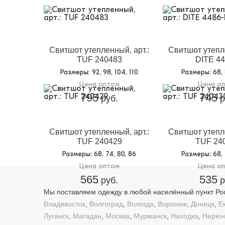
Свитшот утепленный, арт.:
Свитшот утепле
TUF 240483
DITE 44
Размеры
: 92, 98, 104, 110
Размеры
: 68,
Цена оптом
Цена о
795
745
руб.
р
Свитшот утепленный, арт.:
Свитшот утепле
TUF 240429
TUF 24
Размеры
: 68, 74, 80, 86
Размеры
: 68,
Цена оптом
Цена о
565
535
руб.
р
Мы поставляем одежду в любой населённый пункт Рос
Владивосток
,
Волгоград
,
Вологда
,
Воронеж
,
Донецк
,
Е
Луганск
,
Магадан
,
Москва
,
Мурманск
,
Находка
,
Нерюн