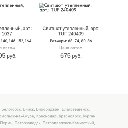
пленный, арт.:
Свитшот утепленный, арт.:
 1037
TUF 240409
, 140, 146, 152, 164
Размеры
: 68, 74, 80, 86
а оптом
Цена оптом
95
675
руб.
руб.
,
Белогорск
,
Бийск
,
Биробиджан
,
Благовещенск
,
омольск-на-Амуре
,
Краснодар
,
Красноярск
,
Курган
,
Пермь
,
Петрозаводск
,
Петропавловск-Камчатский
,