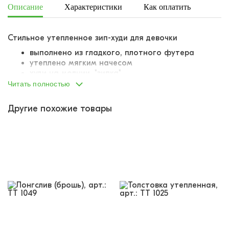
Описание
Характеристики
Как оплатить
Дост
Стильное утепленное зип-худи для девочки
выполнено из гладкого, плотного футера
утеплено мягким начесом
худи на молнии, "зипка"
оверсайз-силуэт
Читать полностью
опущенная линия плеча
манжеты и низ изделия выкроены из того же
Другие похожие товары
материала, что и основная часть изделия
интересный прием - прорези для больших
пальцев на удлиненных манжетах
большой объемный карман-кенгуру спереди
объемный комфортный капюшон
капюшон на завязках