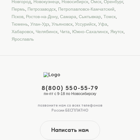
Новгород
,
Новокузнецк
,
Новосибирск
,
Омск
,
Оренбург
,
Пермь
,
Петрозаводск
,
Петропавловск-Камчатский
,
Псков
,
Ростов-на-Дону
,
Самара
,
Сыктывкар
,
Томск
,
Тюмень
,
Улан-Удэ
,
Ульяновск
,
Уссурийск
,
Уфа
,
Хабаровск
,
Челябинск
,
Чита
,
Южно-Сахалинск
,
Якутск
,
Ярославль
8(800) 550-55-79
пн-пт с 9-18 по Новосибирску
позвоните нам со всех телефонов
России БЕСПЛАТНО
Написать нам